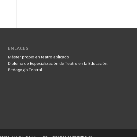
ENLACES
Máster propio en teatro aplicado
Diploma de Especialización de Teatro en la Educación:
Pedagogía Teatral
éfono: +34 961 603 000 - E-mail: informacion@adeituv.es