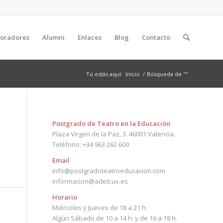
boradores
Alumni
Enlaces
Blog
Contacto
Tú estás aquí:
Inicio
/
Búsqueda de ""
Postgrado de Teatro en la Educación
Plaza Virgen de la Paz, 3. 46001 Valencia.
Teléfono: +34 963 262 600
Email
info@postgradoteatroeducacion.com
informacion@adeit.uv.es
Horario
Miércoles y Jueves de 18 a 21 h.
Algún Sábado de 10 a 14 h. y de 16 a 18 h.