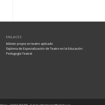
ENLACES
Máster propio en teatro aplicado
Diploma de Especialización de Teatro en la Educación:
Pedagogía Teatral
éfono: +34 961 603 000 - E-mail: informacion@adeituv.es