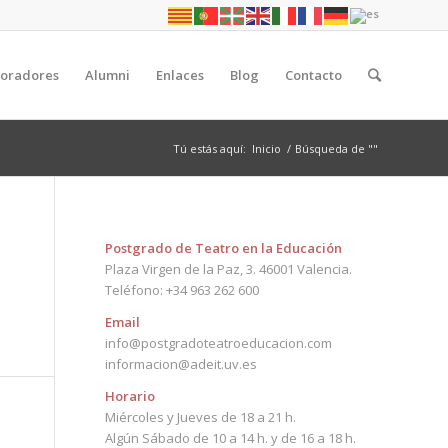
boradores
Alumni
Enlaces
Blog
Contacto
Tú estás aquí:
Inicio
/
Búsqueda de ""
Postgrado de Teatro en la Educación
Plaza Virgen de la Paz, 3. 46001 Valencia.
Teléfono: +34 963 262 600
Email
info@postgradoteatroeducacion.com
informacion@adeit.uv.es
Horario
Miércoles y Jueves de 18 a 21 h.
Algún Sábado de 10 a 14 h. y de 16 a 18 h.