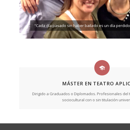
“Cada día pasado sin haber bailado es un día perdido
MÁSTER EN TEATRO APLI
Dirigido a Graduados o Diplomados. Profesionales del t
sociocultural con o sin titulación univer