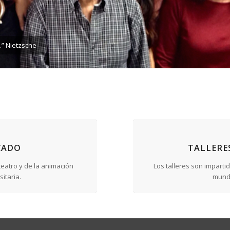
.” Nietzsche
CADO
TALLERE
eatro y de la animación
Los talleres son imparti
sitaria.
mundo