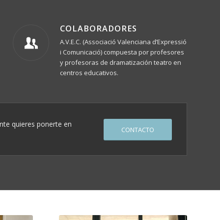
COLABORADORES
A.V.E.C. (Associació Valenciana d’Expressió
i Comunicació) compuesta por profesores
y profesoras de dramatización teatro en
centros educativos.
nte quieres ponerte en
CONTACTO