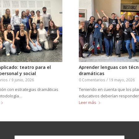
plicado: teatro para el
Aprender lenguas con técn
ersonal y social
dramáticas
rios
/
9 junio, 2026
0 Comentarios
/
19 mayo, 2026
ión con estrategias dramáticas
Teniendo en cuenta que los pl
etodología…
educativos deberían responde
Leer más