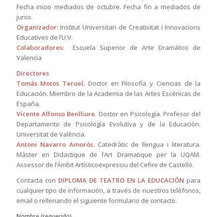
Fecha inicio mediados de octubre. Fecha fin a mediados de
junio.
Organizador
: Institut Universitari de Creativitat i Innovacions
Educatives de l’U.V.
Colaboradores:
Escuela Superior de Arte Dramático de
Valencia
Directores
Tomás Motos Teruel.
Doctor en Filosofía y Ciencias de la
Educación. Miembro de la Academia de las Artes Escénicas de
España.
Vicente Alfonso Benlliure
. Doctor en Psicología. Profesor del
Departamento de Psicología Evolutiva y de la Educación.
Universitat de València.
Antoni Navarro Amorós.
Catedràtic de llengua i literatura.
Màster en Didactique de l’Art Dramatique per la UQAM.
Assessor de l’Àmbit Artísticoexpressiu del Cefire de Castelló.
Contacta con
DIPLOMA DE TEATRO EN LA EDUCACIÓN
para
cualquier tipo de información, a través de nuestros teléfonos,
email o rellenando el siguiente formulario de contacto.
Nombre (requerido)