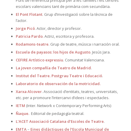
Punt de referència principal per a les famílies i els centres
escolars valencians tant de primària com secundària.
El Pont Flotant
. Grup d’investigació sobre la tècnica de
l’actor.
Jorge Picó
. Actor, director y profesor.
Patricia Pardo
. Actriz, escritora y profesora.
Rodamons-teatre
. Grup de teatre, música i narración oral.
Escuela de payasos: los hijos de Augusto
. Jesús Jara.
CEFIRE Artístico expressiu
. Comunitat Valenciana.
La joven compañía de Teatro de Madrid
.
Institut del Teatre. Postgrau Teatre i Educació
.
Laboratorio de observación de la motricidad
.
Xarxa Alcover
. Associació d’entitats, teatres, universitats,
etc. per a promoure l’intercanvi d’idees i espectacles.
IETM
(Inter. Network x Contemporary Performing Arts)
Ñaque
.
Editorial de pedagogía teatral.
L’ACET Associació Catalana d’Escoles de Teatre
.
EMTA
–
Eines didàctiques de l’Escola Municipal de