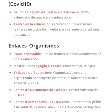
(Covid19)
Grupo Telegram de Teatre en l’Educació
(Nodo
valenciano de teatro en la educación).
Teatro en la educación: recursos online
(recursos
teatrales en todos los niveles para un nuevo paradigma
educativo).
Enlaces Organismos
Espacio Inestable
. Red de teatros alternativos/Inestables
por la educación.
Master in Pedagogia e Teatro
. Università di Bologna.
Trobada de Teatre Jove
. Comunitat Valenciana
organitzada per projecte inestable, el Màster en Teatre
Aplicat (UV) i l’IVAJ.
Centre de Documentació Escènica
. Institut Valencià de
Cultura.
Centre d’Arts Escèniques Escalante
.
Centre teatral públic
a la ciutat de Valènica, amb una clara vocació pedagògica.