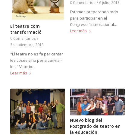
0 Comentarios
/
6 julio, 2013
Estamos preparando todo
para participar en el
Congreso "International…
El teatre com
Leer más
transformació
0 Comentarios
/
3 septiembre, 2013
"El teatre no es fa per cantar
les coses sinó per a canviar-
les." Vittorio…
Leer más
Nuevo blog del
Postgrado de teatro en
la educación