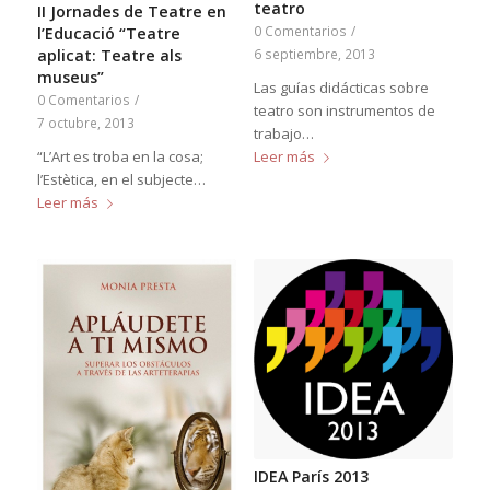
teatro
II Jornades de Teatre en
0 Comentarios
/
l’Educació “Teatre
aplicat: Teatre als
6 septiembre, 2013
museus”
Las guías didácticas sobre
0 Comentarios
/
teatro son instrumentos de
7 octubre, 2013
trabajo…
“L’Art es troba en la cosa;
Leer más
l’Estètica, en el subjecte…
Leer más
IDEA París 2013