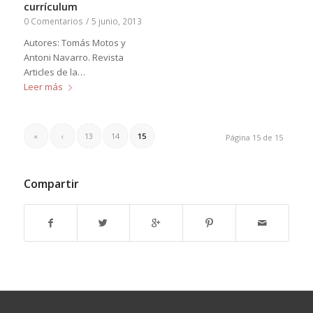
currículum
0 Comentarios
/
5 junio, 2013
Autores: Tomás Motos y
Antoni Navarro. Revista
Articles de la…
Leer más
«
‹
13
14
15
Página 15 de 15
Compartir