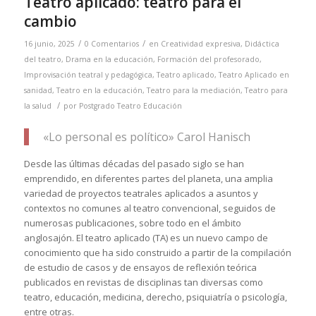
Teatro aplicado: teatro para el
cambio
/
/
16 junio, 2025
0 Comentarios
en
Creatividad expresiva
,
Didáctica
del teatro
,
Drama en la educación
,
Formación del profesorado
,
Improvisación teatral y pedagógica
,
Teatro aplicado
,
Teatro Aplicado en
sanidad
,
Teatro en la educación
,
Teatro para la mediación
,
Teatro para
/
la salud
por
Postgrado Teatro Educación
«Lo personal es político» Carol Hanisch
Desde las últimas décadas del pasado siglo se han
emprendido, en diferentes partes del planeta, una amplia
variedad de proyectos teatrales aplicados a asuntos y
contextos no comunes al teatro convencional, seguidos de
numerosas publicaciones, sobre todo en el ámbito
anglosajón. El teatro aplicado (TA) es un nuevo campo de
conocimiento que ha sido construido a partir de la compilación
de estudio de casos y de ensayos de reflexión teórica
publicados en revistas de disciplinas tan diversas como
teatro, educación, medicina, derecho, psiquiatría o psicología,
entre otras.