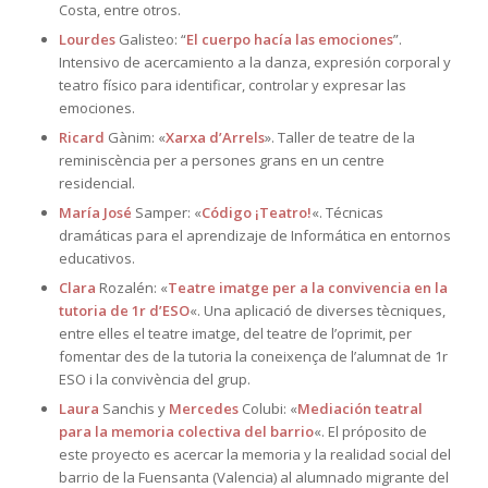
Costa, entre otros.
Lourdes
Galisteo: “
El cuerpo hacía las emociones
”.
Intensivo de acercamiento a la danza, expresión corporal y
teatro físico para identificar, controlar y expresar las
emociones.
Ricard
Gànim: «
Xarxa d’Arrels
». Taller de teatre de la
reminiscència per a persones grans en un centre
residencial.
María José
Samper: «
Código ¡Teatro!
«. Técnicas
dramáticas para el aprendizaje de Informática en entornos
educativos.
Clara
Rozalén: «
Teatre imatge per a la convivencia en la
tutoria de 1r d’ESO
«. Una aplicació de diverses tècniques,
entre elles el teatre imatge, del teatre de l’oprimit, per
fomentar des de la tutoria la coneixença de l’alumnat de 1r
ESO i la convivència del grup.
Laura
Sanchis y
Mercedes
Colubi: «
Mediación teatral
para la memoria colectiva del barrio
«. El próposito de
este proyecto es acercar la memoria y la realidad social del
barrio de la Fuensanta (Valencia) al alumnado migrante del