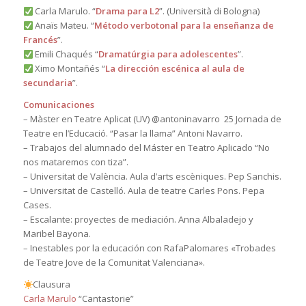
Carla Marulo. “
Drama para L2
”. (Università di Bologna)
Anaïs Mateu. “
Método verbotonal para la enseñanza de
Francés
”.
Emili Chaqués “
Dramatúrgia para adolescentes
”.
Ximo Montañés “
La dirección escénica al aula de
secundaria
”.
Comunicaciones
– Màster en Teatre Aplicat (UV) @antoninavarro 25 Jornada de
Teatre en l’Educació. “Pasar la llama” Antoni Navarro.
– Trabajos del alumnado del Máster en Teatro Aplicado “No
nos mataremos con tiza”.
– Universitat de València. Aula d’arts escèniques. Pep Sanchis.
– Universitat de Castelló. Aula de teatre Carles Pons. Pepa
Cases.
– Escalante: proyectes de mediación. Anna Albaladejo y
Maribel Bayona.
– Inestables por la educación con RafaPalomares «Trobades
de Teatre Jove de la Comunitat Valenciana».
Clausura
Carla Marulo
“Cantastorie”