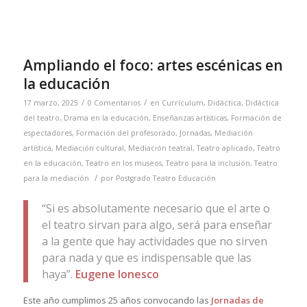
Ampliando el foco: artes escénicas en
la educación
/
/
17 marzo, 2025
0 Comentarios
en
Currículum
,
Didáctica
,
Didáctica
del teatro
,
Drama en la educación
,
Enseñanzas artísticas
,
Formación de
espectadores
,
Formación del profesorado
,
Jornadas
,
Mediación
artística
,
Mediación cultural
,
Mediación teatral
,
Teatro aplicado
,
Teatro
en la educación
,
Teatro en los museos
,
Teatro para la inclusión
,
Teatro
/
para la mediación
por
Postgrado Teatro Educación
“Si es absolutamente necesario que el arte o
el teatro sirvan para algo, será para enseñar
a la gente que hay actividades que no sirven
para nada y que es indispensable que las
haya”.
Eugene Ionesco
Este año cumplimos 25 años convocando las
Jornadas de