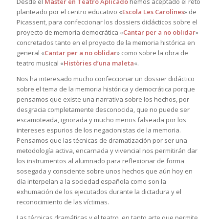
Desde el
Máster en Teatro Aplicado
hemos aceptado el reto
planteado por el centro educativo «
Escola Les Carolines
» de
Picassent, para confeccionar los dossiers didácticos sobre el
proyecto de memoria democrática «
Cantar per a no oblidar
»
concretados tanto en el proyecto de la memoria histórica en
general «
Cantar per a no oblidar
» como sobre la obra de
teatro musical «
Històries d’una maleta
«.
Nos ha interesado mucho confeccionar un dossier didáctico
sobre el tema de la memoria histórica y democrática porque
pensamos que existe una narrativa sobre los hechos, por
desgracia completamente desconocida, que no puede ser
escamoteada, ignorada y mucho menos falseada por los
intereses espurios de los negacionistas de la memoria.
Pensamos que las técnicas de dramatización por ser una
metodología activa, encarnada y vivencial nos permitirán dar
los instrumentos al alumnado para reflexionar de forma
sosegada y consciente sobre unos hechos que aún hoy en
día interpelan a la sociedad española como son la
exhumación de los ejecutados durante la dictadura y el
reconocimiento de las víctimas.
Las técnicas dramáticas y el teatro, en tanto arte que permite