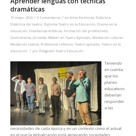
Aprender lenguas con técnicas
dramáticas
/
/
19 mayo, 2026
0 Comentarios
en
Artes Escénicas
,
Didáctica
,
Didáctica del teatro
,
Diploma Teatro en la Educación
,
Drama en la
educación
,
Enseñanzas artísticas
,
Formación del profesorado
,
Glottodrama
,
Jornadas
,
Máster en Teatro Aplicado
,
Mediación cultural
,
Mediación teatral
,
Profesional reflexivo
,
Teatro aplicado
,
Teatro en la
/
educación
por
Postgrado Teatro Educación
Teniendo
en cuenta
que los
planes
educativos
deberían
responder
a las
necesidades de cada época y en un contexto como el actual
en el que la globalización está generando sociedades