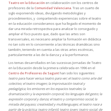
Teatro en la Educación
en colaboración con los centros de
profesores de la
Comunidad Valenciana
. Tras un cuarto de
siglo exponiendo ideas, divulgando metodologías y
procedimientos, y compartiendo experiencias sobre el teatro
en la educación consideramos que ha llegado el momento de
dar una mirada retrospectiva para analizar lo conseguido y
ampliar el foco puesto que, dado que las artes son
transversales, es necesario ampliar la formación en didáctica
no tan solo en lo concerniente a las técnicas dramáticas sino
también, teniendo en cuenta a las otras artes escénicas,
particularmente a las de la danza y a la performance.
Los temas desarrollados en las sucesivas Jornadas de Teatro
en la Educación desde la primera celebrada en 1996 en el
Centro de Profesores de Sagunt
han sido los siguientes:
teatro para hacer versus teatro para ver; el teatro como arte del
colectivo; el teatro imagen; la improvisación teatral y
pedagógica; los emisores en los espacios teatrales; la
dramatización y la expresión corporal; los lenguajes del gesto; la
expresión corporal y danza; el teatro y compromiso social; la
mirada del payaso; creatividad y multilenguajes; el teatro nace a
partir de la práctica; teatro infantil; teatro joven; teatro social: de