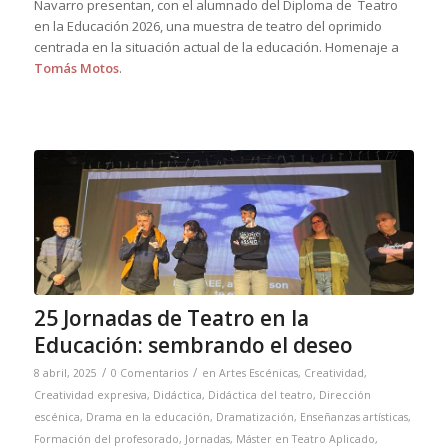
Navarro presentan, con el alumnado del Diploma de Teatro
en la Educación 2026, una muestra de teatro del oprimido
centrada en la situación actual de la educación. Homenaje a
Tomás Motos
.
25 Jornadas de Teatro en la
Educación: sembrando el deseo
/
/
8 abril, 2025
0 Comentarios
en
Artes Escénicas
,
Creatividad
,
Creatividad expresiva
,
Didáctica
,
Didáctica del teatro
,
Dirección
escénica
,
Drama en la educación
,
Dramatización
,
Enseñanzas artísticas
,
Formación del profesorado
,
Jornadas
,
Máster en Teatro Aplicado
,