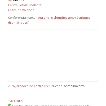
Colaboran
Centre Tetral Escalante
Cefire de València
Conferencia marco: “
Aprendre Llengües amb tècniques
dramàtiques
”
2026-Jornades de Teatre en l’Educació
antoninavarro
TALLERES
Camila Velásquez (Profesora en Artes Escénicas de la