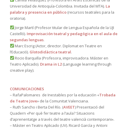
Universidad de Antioquía-Colombia. Invitada del MTA).
La
palabra y presencia en público
(recursos teatrales para la
oratoria).
Jorge Martí (Profesor titular de Lengua Española de la UJI
Castelló).
Improvisación teatral y pedagógica en el aula de
segundas lenguas
.
Marc Escrig (Actor, director. Diplomat en Teatre en
l’Educació).
Glotodidàctica teatral
.
Rocio Barquilla (Profesora, improvisadora. Máster en
Teatro Aplicado).
Drama in L2
(Language learning through
creative play).
COMUNICACIONES
– RafaPalomares de Inestables por la educación «
Trobada
de Teatre Jove
» de la Comunitat Valenciana.
– Ruth Sancho i Berta Del Río. (
AVEET
) Presentació del
Quadern «Per què fer teatre a l’aula? Situacions
d’aprenentatge a través del teatre valencià contemporani».
– Máster en Teatro Aplicado (UV). Ricard García y Antoni