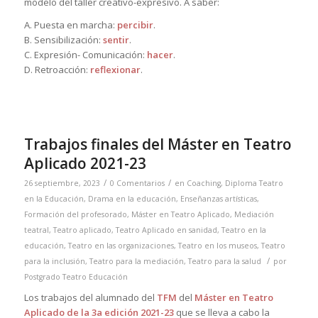
modelo del taller creativo-expresivo. A saber:
A. Puesta en marcha:
percibir
.
B. Sensibilización:
sentir
.
C. Expresión- Comunicación:
hacer
.
D. Retroacción:
reflexionar
.
Trabajos finales del Máster en Teatro
Aplicado 2021-23
/
/
26 septiembre, 2023
0 Comentarios
en
Coaching
,
Diploma Teatro
en la Educación
,
Drama en la educación
,
Enseñanzas artísticas
,
Formación del profesorado
,
Máster en Teatro Aplicado
,
Mediación
teatral
,
Teatro aplicado
,
Teatro Aplicado en sanidad
,
Teatro en la
educación
,
Teatro en las organizaciones
,
Teatro en los museos
,
Teatro
/
para la inclusión
,
Teatro para la mediación
,
Teatro para la salud
por
Postgrado Teatro Educación
Los trabajos del alumnado del
TFM
del
Máster en Teatro
Aplicado de la 3a edición 2021-23
que se lleva a cabo la