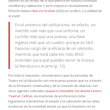
opinión es un reflejo de lo que piensa en nuestra sociedad
neoliberal y utilitarista. Y así lo expresa rotundamente el
filósofo italiano
Nuccio Ordine
(2022) en su libro
‘La utilidad de
lo inútil
‘:
En el universo del utilitarismo, en efecto, un
martillo vale más que una sinfonía, un
cuchillo más que una poesía, una llave
inglesa más que un cuadro: porque es fácil
hacerse cargo de la eficacia de un utensilio,
mientras que está cada vez más difícil
entender para qué pueden servir la música
la literatura o el arte (p. 12).
Por todo lo expuesto, consideramos que las Jornadas de
Teatro en la Educación son necesarias puesto que es a través
de la formación continuada y de la creación de alianzas con
otros agentes culturales (
espacio inestable
,
Escalante
Centro
Teatral
,
Cefires
, asociaciones de profesores) como
lograremos transformar el estado y la valoración de las artes
escénicas en la sociedad actual, ya que lo hacemos con la