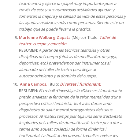
teatro entra y ejerce un papel muy importante pues a
través de este y sus numerosas actividades ayudan y
fomentan la mejora y la calidad de vida de estas personas y
las ayuda a realizarse más como personas. Siendo este un
trabajo que se puede llevar a la práctica
.
Marlenne Wolburg Zapata
(Méjico). Título:
Taller de
teatro: cuerpo y emoción.
RESUMEN:
A partir de las técnicas teatrales y otras
disciplinas del cuerpo (ténicas de meditación, de yoga,
deportivas, etc.) pretendemos dar instrumentos al
alumnado del taller de teatro para llegar al
autoconocimiento y el dominio del cuerpo.
Anna Campos.
Título:
Diverses i funcionant.
RESUMEN:
El treball d’investigació «Diverses i funcionant»
pretén analitzar el fenòmen de la salut mental des d’una
perspectiva crítica i feminista, fent a les dones amb
diagnòstics de salut mental protagonistes dels seus
processos. Al mateix temps planteja una sèrie d’activitats
inspirades pels tallers de dramatització-teatre per a dur a
terme amb aquest col.lectiu de forma dinàmica i
horitzontal. La finalitat del present treball és revisar les