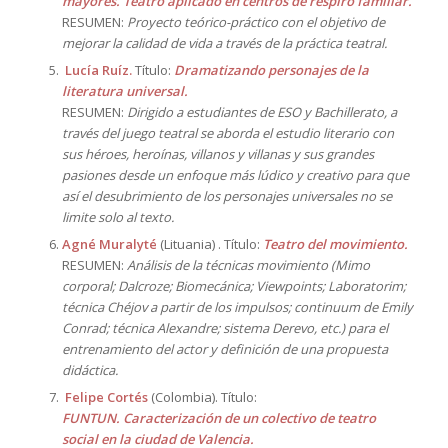
mayores. Teatro aplicado en centros de respiro familiar.
RESUMEN:
Proyecto teórico-práctico con el objetivo de
mejorar la calidad de vida a través de la práctica teatral.
Lucía Ruíz.
Título:
Dramatizando personajes de la
literatura universal.
RESUMEN:
Dirigido a estudiantes de ESO y Bachillerato, a
través del juego teatral se aborda el estudio literario con
sus héroes, heroínas, villanos y villanas y sus grandes
pasiones desde un enfoque más lúdico y creativo para que
así el desubrimiento de los personajes universales no se
limite solo al texto.
Agné Muralyté
(Lituania) . Título:
Teatro del movimiento.
RESUMEN:
Análisis de la técnicas movimiento (Mimo
corporal; Dalcroze; Biomecánica; Viewpoints; Laboratorim;
técnica Chéjov a partir de los impulsos; continuum de Emily
Conrad; técnica Alexandre; sistema Derevo, etc.) para el
entrenamiento del actor y definición de una propuesta
didáctica.
Felipe Cortés
(Colombia). Título:
FUNTUN. Caracterización de un colectivo de teatro
social en la ciudad de Valencia.