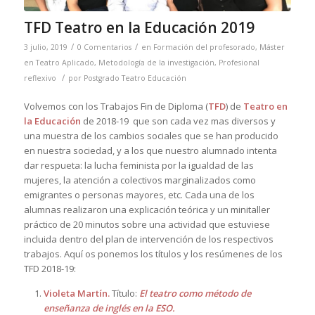
TFD Teatro en la Educación 2019
/
/
3 julio, 2019
0 Comentarios
en
Formación del profesorado
,
Máster
en Teatro Aplicado
,
Metodología de la investigación
,
Profesional
/
reflexivo
por
Postgrado Teatro Educación
Volvemos con los Trabajos Fin de Diploma (
TFD
) de
Teatro en
la Educación
de 2018-19 que son cada vez mas diversos y
una muestra de los cambios sociales que se han producido
en nuestra sociedad, y a los que nuestro alumnado intenta
dar respueta: la lucha feminista por la igualdad de las
mujeres, la atención a colectivos marginalizados como
emigrantes o personas mayores, etc. Cada una de los
alumnas realizaron una explicación teórica y un minitaller
práctico de 20 minutos sobre una actividad que estuviese
incluida dentro del plan de intervención de los respectivos
trabajos. Aquí os ponemos los títulos y los resúmenes de los
TFD 2018-19:
Violeta Martín.
Título:
El teatro como método de
enseñanza de inglés en la ESO.