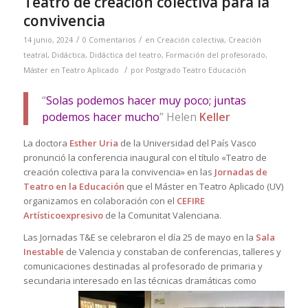
Teatro de creación colectiva para la
convivencia
/
/
14 junio, 2024
0 Comentarios
en
Creación colectiva
,
Creación
teatral
,
Didáctica
,
Didáctica del teatro
,
Formación del profesorado
,
/
Máster en Teatro Aplicado
por
Postgrado Teatro Educación
“
Solas podemos hacer muy poco; juntas
podemos hacer mucho
” Helen
Keller
La doctora
Esther Uria
de la Universidad del País Vasco
pronunció la conferencia inaugural con el título «Teatro de
creación colectiva para la convivencia» en las
Jornadas de
Teatro en la Educación
que el Máster en Teatro Aplicado (UV)
organizamos en colaboración con el
CEFIRE
Artísticoexpresivo
de la Comunitat Valenciana.
Las Jornadas T&E se celebraron el día 25 de mayo en la
Sala
Inestable
de Valencia y constaban de conferencias, talleres y
comunicaciones destinadas al profesorado de primaria y
secundaria interesado en las técnicas dramáticas com
o