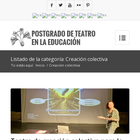
Listado de la categoría: Creación colectiva
Tú estás aquí:
Inicio
/
Creación colectiva