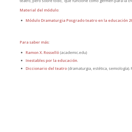
teatro, pero sobre todo, que funcione como germen para la c
Material del módulo
:
Módulo Dramaturgia Posgrado teatro en la educación 2
Para saber más
:
Ramon X. Rosselló
(academic.edu)
Inestables por la educación
.
Diccionario del teatro
(dramaturgia, estética, semiología). 