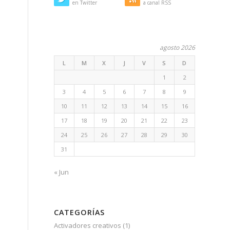
en Twitter
a canal RSS
agosto 2026
L
M
X
J
V
S
D
1
2
e
3
4
5
6
7
8
9
10
11
12
13
14
15
16
17
18
19
20
21
22
23
24
25
26
27
28
29
30
31
« Jun
CATEGORÍAS
Activadores creativos
(1)