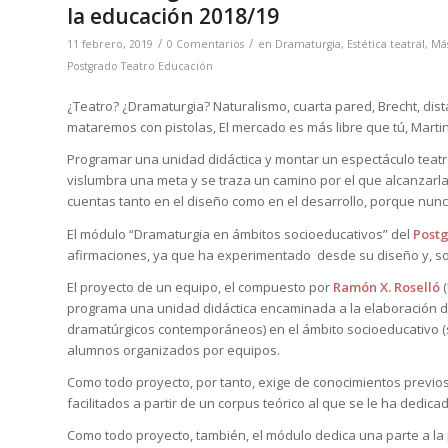
la educación 2018/19
/
/
11 febrero, 2019
0 Comentarios
en
Dramaturgia
,
Estética teatral
,
Más
Postgrado Teatro Educación
¿Teatro? ¿Dramaturgia? Naturalismo, cuarta pared, Brecht, di
mataremos con pistolas, El mercado es más libre que tú, Marti
Programar una unidad didáctica y montar un espectáculo teat
vislumbra una meta y se traza un camino por el que alcanzarla
cuentas tanto en el diseño como en el desarrollo, porque nunc
El módulo “
Dramaturgia en ámbitos socioeducativos
” del
Postg
afirmaciones, ya que ha experimentado
desde su diseño y, so
El proyecto de un equipo, el compuesto por
Ramón X. Roselló
(
programa una unidad didáctica encaminada a la elaboración d
dramatúrgicos contemporáneos) en el ámbito socioeducativo (si
alumnos organizados por equipos.
Como todo proyecto, por tanto, exige de conocimientos previ
facilitados a partir de un corpus teórico al que se le ha dedic
Como todo proyecto, también, el módulo dedica una parte a la 