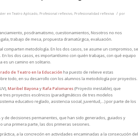
/
ter en Teatro Aplicado
,
Profesional reflexivo
,
Profesionalidad reflexiva
por
stanciamiento, posdramatismo, cuestionamientos,
Nosotros no nos
ngala,
trabajo de mesa, propuesta dramatúrgica, evaluación.
ral comparten metodología. En los dos casos, se asume un compromiso, s
. En los dos casos, es importantísimo con quién trabajas, con qué equipo
a es un camino en solitario.
rado de Teatro en la Educación
ha puesto de relieve estas
bre todo, en su desarrollo con los alumnos la metodología por proyectos.
UV),
Maribel Bayona
y
Rafa Palomares
(Proyecto inestable), que
e tres proyectos escénicos (paradigmáticos de tres modelos
stema educativo reglado, asistencia social, juventud,…) por parte de los
os y de decisiones permanentes, que han sido generados, guiados y
ado una primera parte, las dos primeras sesiones.
práctica, a la concreción en actividades encaminadas a la consecución del