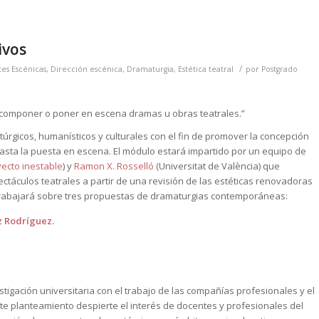
ivos
/
tes Escénicas
,
Dirección escénica
,
Dramaturgia
,
Estética teatral
por
Postgrado
de componer o poner en escena dramas u obras teatrales.”
úrgicos, humanísticos y culturales con el fin de promover la concepción
asta la puesta en escena. El módulo estará impartido por un equipo de
ecto inestable
) y
Ramon X. Rosselló
(Universitat de València) que
ctáculos teatrales a partir de una revisión de las estéticas renovadoras
a trabajará sobre tres propuestas de dramaturgias contemporáneas:
z Rodríguez.
stigación universitaria con el trabajo de las compañías profesionales y el
te planteamiento despierte el interés de docentes y profesionales del