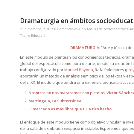
Dramaturgia en ámbitos socioeducat
/
/
28 diciembre, 2018
0 Comentarios
en
Análisis de textos teatrales
,
Ar
Teatro Educación
DRAMATURGIA
: “Arte y técnica 
En este módulo se plantean los conocimientos técnicos, dramat
global del espectáculo como obra de arte, desde su creación h
trabajo configurado por
Maribel Bayona
, Rafa Palomares (
proy
aportarán un método de análisis semiótico de los téxtos y espe
del s. XX. El módulo que tendrá una dimensió teórico-práctic
Nosotros no nos mataremos con pistolas
,
Víctor Sánche
Martingala
,
La Subterránea.
El mercado es más libre que tu
,
A tiro hecho.
El enfoque de este módulo tiene como objetivo vincular la inve
de la sala de exhibición «espacio inestable. Esperemos que es