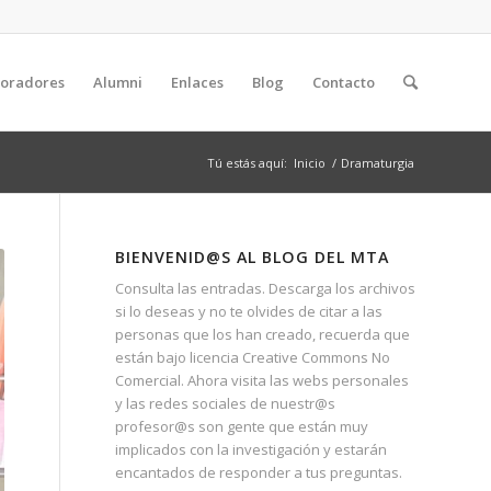
boradores
Alumni
Enlaces
Blog
Contacto
Tú estás aquí:
Inicio
/
Dramaturgia
BIENVENID@S AL BLOG DEL MTA
Consulta las entradas. Descarga los archivos
si lo deseas y no te olvides de citar a las
personas que los han creado, recuerda que
están bajo licencia Creative Commons No
Comercial. Ahora visita las webs personales
y las redes sociales de nuestr@s
profesor@s son gente que están muy
implicados con la investigación y estarán
encantados de responder a tus preguntas.