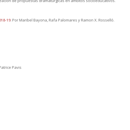
reación de propuestas dramatúrgicas en ámbitos socioeducativos.
018-19
. Por Maribel Bayona, Rafa Palomares y Ramon X. Rosselló.
Patrice Pavis