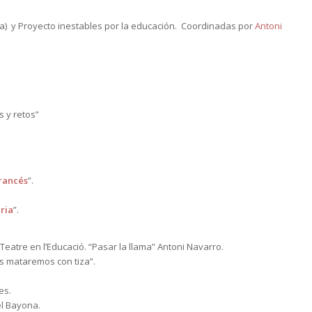
cia) y Proyecto inestables por la educación. Coordinadas por
Antoni
 y retos”
rancés
”.
ria
”.
eatre en l’Educació. “Pasar la llama” Antoni Navarro.
s mataremos con tiza”.
es.
el Bayona.