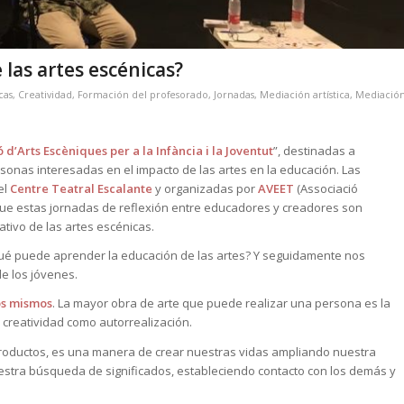
las artes escénicas?
cas
,
Creatividad
,
Formación del profesorado
,
Jornadas
,
Mediación artística
,
Mediació
 d’Arts Escèniques per a la Infància i la Joventut
”, destinadas a
rsonas interesadas en el impacto de las artes en la educación. Las
el
Centre Teatral Escalante
y organizadas por
AVEET
(Associació
 que estas jornadas de reflexión entre educadores y creadores son
ativo de las artes escénicas.
Qué puede aprender la educación de las artes? Y seguidamente nos
e los jóvenes.
os mismos
. La mayor obra de arte que puede realizar una persona es la
 creatividad como autorrealización.
y productos, es una manera de crear nuestras vidas ampliando nuestra
estra búsqueda de significados, estableciendo contacto con los demás y