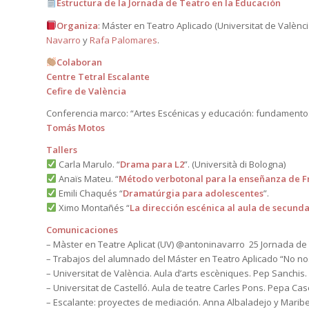
Estructura de la Jornada de Teatro en la Educación
Organiza
: Máster en Teatro Aplicado (Universitat de Valèn
Navarro
y
Rafa Palomares
.
Colaboran
Centre Tetral Escalante
Cefire de València
Conferencia marco: “Artes Escénicas y educación: fundamentos
Tomás Motos
Tallers
Carla Marulo. “
Drama para L2
”. (Università di Bologna)
Anaïs Mateu. “
Método verbotonal para la enseñanza de F
Emili Chaqués “
Dramatúrgia para adolescentes
”.
Ximo Montañés “
La dirección escénica al aula de secunda
Comunicaciones
– Màster en Teatre Aplicat (UV) @antoninavarro 25 Jornada de T
– Trabajos del alumnado del Máster en Teatro Aplicado “No no
– Universitat de València. Aula d’arts escèniques. Pep Sanchis.
– Universitat de Castelló. Aula de teatre Carles Pons. Pepa Cas
– Escalante: proyectes de mediación. Anna Albaladejo y Marib