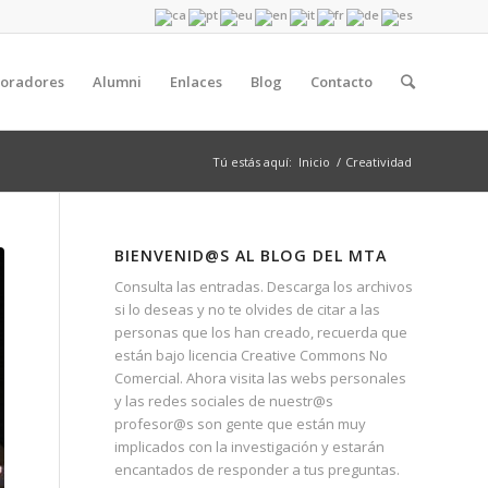
boradores
Alumni
Enlaces
Blog
Contacto
Tú estás aquí:
Inicio
/
Creatividad
BIENVENID@S AL BLOG DEL MTA
Consulta las entradas. Descarga los archivos
si lo deseas y no te olvides de citar a las
personas que los han creado, recuerda que
están bajo licencia Creative Commons No
Comercial. Ahora visita las webs personales
y las redes sociales de nuestr@s
profesor@s son gente que están muy
implicados con la investigación y estarán
encantados de responder a tus preguntas.