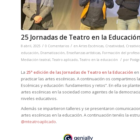
25 Jornadas de Teatro en la Educació
/
/
8 abril, 2025
0 Comentarios
en
Artes Escénicas
,
Creatividad
,
Creativi
educación
,
Dramatización
,
Enseñanzas artísticas
,
Formación del profes
/
Mediación teatral
,
Teatro aplicado
,
Teatro en la educación
por
Postg
La
25ª edición de las Jornadas de Teatro en la Educación
en 
practicar las artes escénicas. A continuación os compartimos 
Escénicas y educación: fundamentos y retos”. En ella se plant
artes escénicas en la sociedad como agentes de la democracia c
niveles educativos.
Además se impartieron talleres y se presentaron comunicacione
artes escénicas en la educación. A continuación tenéis la estru
@mteatroaplicado
.