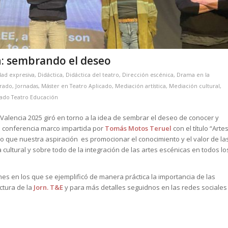
n: sembrando el deseo
dad expresiva
,
Didáctica
,
Didáctica del teatro
,
Dirección escénica
,
Drama en la
orado
,
Jornadas
,
Máster en Teatro Aplicado
,
Mediación artística
,
Mediación cultural
,
rado Teatro Educación
Valencia 2025 giró en torno a la idea de sembrar el deseo de conocer y
la conferencia marco impartida por
Tomás Motos Teruel
con el título “Arte
eo que nuestra aspiración es promocionar el conocimiento y el valor de la
ultural y sobre todo de la integración de las artes escénicas en todos lo
s en los que se ejemplificó de manera práctica la importancia de las
ctura de la
Jorn. T&E
y para más detalles seguidnos en las redes sociales