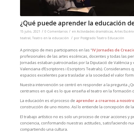
¿Qué puede aprender la educación de 
/
/
15 julio, 2021
0 Comentarios
en
Actividades dramáticas
,
Artes Escéni
/
teatral
,
Teatro en la educación
por
Postgrado Teatro Educación
A principio de mes participamos en las “
IV Jornades de Creació
profesionales de las artes escénicas, docentes y todas las pe
Jornadas estaban patrocinadas por la Diputació de València y 
Valenciana d’Escriptores i Escriptors Teatrals). Consideramos
espacios excelentes para trasladar a la sociedad el valor form
Nuestra intervención se centró en responder a la pregunta ¿
centramos en qué es lo que enseña el teatro en la formación d
La educación es el proceso de
aprender a crearnos a nosotr
construcción de uno mismo. Así lo entiende la concepción de la
El trabajo artístico no es solo un proceso de crear acciones 
conciencia, conformando nuestras actitudes, satisfaciendo nu
compartiendo una cultura.