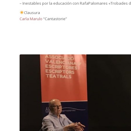
– Inestables por la educación con RafaPalomares «Trobades de
Clausura
Carla Marulo
“Cantastorie”