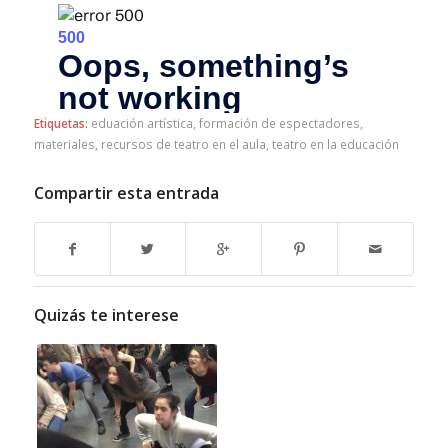
Etiquetas:
eduación artística
,
formación de espectadores
,
materiales
,
recursos de teatro en el aula
,
teatro en la educación
Compartir esta entrada
Quizás te interese