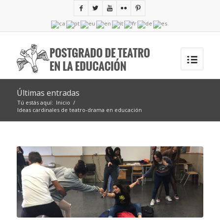
Últimas entradas
Tú estás aquí:
Inicio
/
Ideas cardinales de teatro-drama en educación