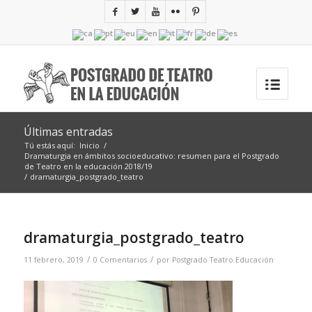
Últimas entradas
Tú estás aquí:
Inicio
/
Dramaturgia en ámbitos socioeducativo: resumen para el Postgrado
de Teatro en la educación 2018/19
/
dramaturgia_postgrado_teatro
dramaturgia_postgrado_teatro
/
/
11 febrero, 2019
0 Comentarios
por
Postgrado Teatro Educación