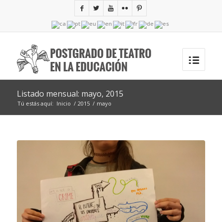
Listado mensual: mayo, 2015
Tú estás aquí:
Inicio
/
2015
/
mayo