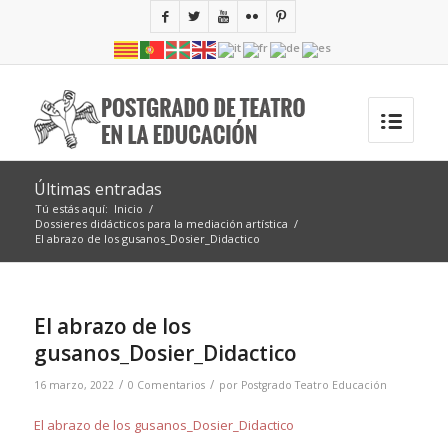
Últimas entradas
Tú estás aquí:
Inicio
/
Dossieres didácticos para la mediación artística
/
El abrazo de los gusanos_Dosier_Didactico
El abrazo de los
gusanos_Dosier_Didactico
/
/
16 marzo, 2022
0 Comentarios
por
Postgrado Teatro Educación
El abrazo de los gusanos_Dosier_Didactico