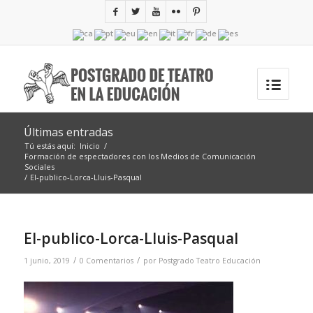
Últimas entradas
Tú estás aquí:
Inicio
/
Formación de espectadores con los Medios de Comunicación
Sociales
/
El-publico-Lorca-Lluis-Pasqual
El-publico-Lorca-Lluis-Pasqual
/
/
1 junio, 2019
0 Comentarios
por
Postgrado Teatro Educación