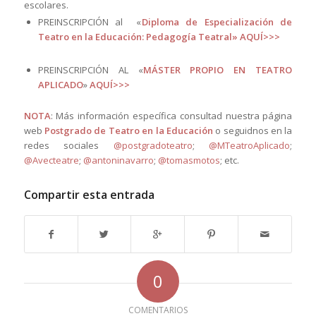
escolares.
PREINSCRIPCIÓN al «
Diploma de Especialización de
Teatro en la Educación: Pedagogía Teatral»
AQUÍ>>>
PREINSCRIPCIÓN AL «
MÁSTER PROPIO EN TEATRO
APLICADO
»
AQUÍ>>>
NOTA
: Más información específica consultad nuestra página
web
Postgrado de Teatro en la Educación
o seguidnos en la
redes sociales
@
postgradoteatro
;
@
MTeatroAplicado
;
@
Avecteatre
;
@
antoninavarro
;
@
tomasmotos
; etc.
Compartir esta entrada
0
COMENTARIOS