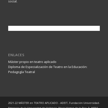
social.
ENLACES
Máster propio en teatro aplicado
Diploma de Especialización de Teatro en la Educación:
Pedagogía Teatral
2021-22 MÁSTER en TEATRO APLICADO - ADEIT, Fundación Universidad-
Empresa de la Universitat de València. Plaza Virgen de la Paz, 3. 46001