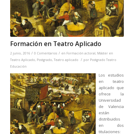
Formación en Teatro Aplicado
/
/
2 junio, 2016
0 Comentarios
en
Formación actoral
,
Máster en
/
Teatro Aplicado
,
Postgrado
,
Teatro aplicado
por
Postgrado Teatro
Educación
Los estudios
en teatro
aplicado que
ofrece la
Universidad
de Valencia
están
distribuidos
en dos
titulaciones: