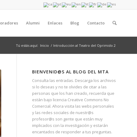
boradores
Alumni
Enlaces
Blog
Contacto
Tú estás aquí:
Inicio
/
Introducción al Teatro del Oprimido 2
BIENVENID@S AL BLOG DEL MTA
Consulta las entradas. Descarga los archivos
si lo deseas y no te olvides de citar a las
personas que los han creado, recuerda que
están bajo licencia Creative Commons No
Comercial. Ahora visita las webs personales
y las redes sociales de nuestr@s
profesor@s son gente que están muy
implicados con la investigación y estarán
encantados de responder a tus preguntas.