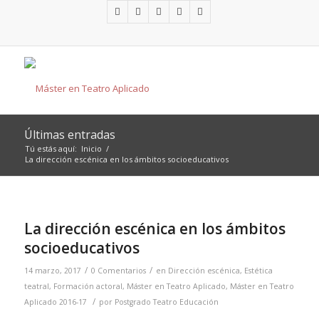
Últimas entradas
Tú estás aquí:
Inicio
/
La dirección escénica en los ámbitos socioeducativos
La dirección escénica en los ámbitos
socioeducativos
/
/
14 marzo, 2017
0 Comentarios
en
Dirección escénica
,
Estética
teatral
,
Formación actoral
,
Máster en Teatro Aplicado
,
Máster en Teatro
/
Aplicado 2016-17
por
Postgrado Teatro Educación