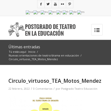
Últimas entradas
Tú estás aquí:
Inicio
/
Nuevas orientaciones de teatro/drama en educación
/
Circulo_virtuoso_TEA_Motos_Mendez
Circulo_virtuoso_TEA_Motos_Mendez
/
/
22 febrero, 2022
0 Comentarios
por
Postgrado Teatro Educación