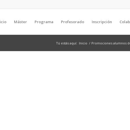
icio
Máster
Programa
Profesorado
Inscripción
Cola
Tú estás aquí:
Inicio
/
Promociones alumnos del