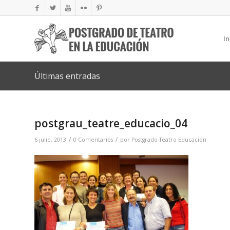
In
Últimas entradas
postgrau_teatre_educacio_04
/
/
6 julio, 2013
0 Comentarios
por
Postgrado Teatro Educación