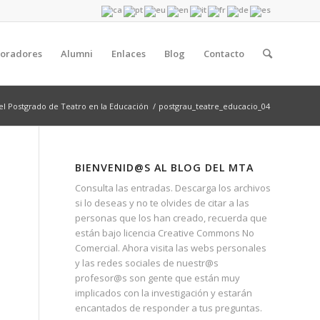
boradores
Alumni
Enlaces
Blog
Contacto
 Postgrado de Teatro en la Educación
/
postgrau_teatre_educacio_04
BIENVENID@S AL BLOG DEL MTA
Consulta las entradas. Descarga los archivos
si lo deseas y no te olvides de citar a las
personas que los han creado, recuerda que
están bajo licencia Creative Commons No
Comercial. Ahora visita las webs personales
y las redes sociales de nuestr@s
profesor@s son gente que están muy
implicados con la investigación y estarán
encantados de responder a tus preguntas.