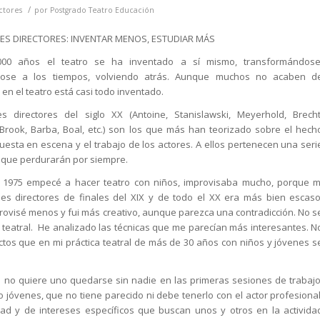
/
ctores
por
Postgrado Teatro Educación
ES DIRECTORES: INVENTAR MENOS, ESTUDIAR MÁS
000 años el teatro se ha inventado a sí mismo, transformándose
dose a los tiempos, volviendo atrás. Aunque muchos no acaben d
 en el teatro está casi todo inventado.
s directores del siglo XX (Antoine, Stanislawski, Meyerhold, Brecht
 Brook, Barba, Boal, etc.) son los que más han teorizado sobre el hech
 puesta en escena y el trabajo de los actores. A ellos pertenecen una seri
 que perdurarán por siempre.
1975 empecé a hacer teatro con niños, improvisaba mucho, porque m
es directores de finales del XIX y de todo el XX era más bien escaso
provisé menos y fui más creativo, aunque parezca una contradicción. No s
 teatral. He analizado las técnicas que me parecían más interesantes. N
tos que en mi práctica teatral de más de 30 años con niños y jóvenes s
 si no quiere uno quedarse sin nadie en las primeras sesiones de trabajo
jóvenes, que no tiene parecido ni debe tenerlo con el actor profesional
ad y de intereses específicos que buscan unos y otros en la activida