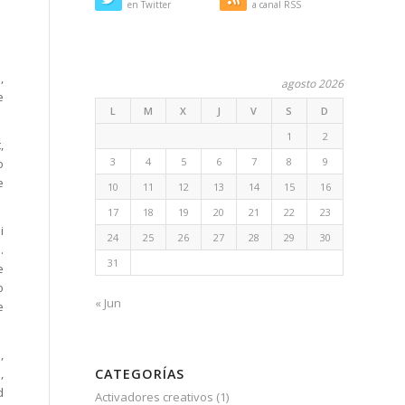
en Twitter
a canal RSS
,
agosto 2026
e
L
M
X
J
V
S
D
1
2
,
3
4
5
6
7
8
9
o
e
10
11
12
13
14
15
16
17
18
19
20
21
22
23
i
24
25
26
27
28
29
30
.
31
e
o
« Jun
e
,
CATEGORÍAS
,
d
Activadores creativos
(1)