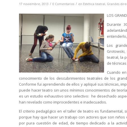
/
/
17 noviembre, 2013
0 Comentarios
en
Estética teatral
,
Grandes dire
LOS GRAND
Durante 3
adelantán
entenderlo,
Los grande
Grotowski,
teatral, la
de técnicas
Cuando en 
conocimiento de los descubrimientos teatrales de los grand
Conforme fui aprendiendo de ellos y apliqué sus técnicas, im
puede hacer teatro sin unos mínimos conocimientos de teoría
es un estudio exhaustivo sino selectivo: he desechado aspec
han revelado como improcedentes e inadecuados.
El criterio pedagógico en el taller de teatro es fundamental,
porque hay que hacer un trabajo con actores que son niños o 
por pura cuestión de edad, de tiempo dedicado a la activid