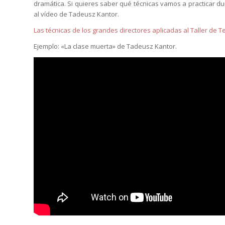
dramática. Si quieres saber qué técnicas vamos a practicar du
al vídeo de Tadeusz Kantor.
Las técnicas de los grandes directores aplicadas al Taller de 
Ejemplo: «La clase muerta» de Tadeusz Kantor.