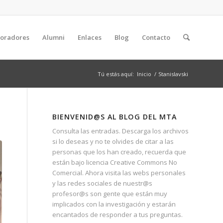
boradores
Alumni
Enlaces
Blog
Contacto
Tú estás aquí:
Inicio
/
Stanislavski
BIENVENID@S AL BLOG DEL MTA
Consulta las entradas. Descarga los archivos
si lo deseas y no te olvides de citar a las
personas que los han creado, recuerda que
están bajo licencia Creative Commons No
Comercial. Ahora visita las webs personales
y las redes sociales de nuestr@s
profesor@s son gente que están muy
implicados con la investigación y estarán
encantados de responder a tus preguntas.