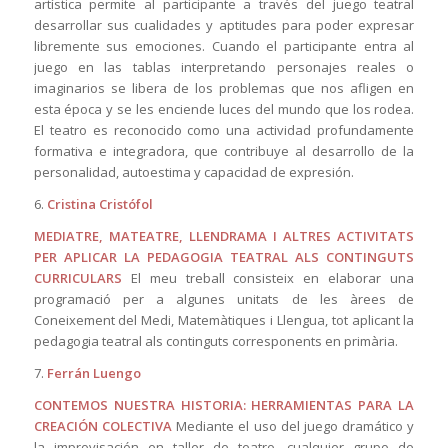
artística permite al participante a través del juego teatral
desarrollar sus cualidades y aptitudes para poder expresar
libremente sus emociones. Cuando el participante entra al
juego en las tablas interpretando personajes reales o
imaginarios se libera de los problemas que nos afligen en
esta época y se les enciende luces del mundo que los rodea.
El teatro es reconocido como una actividad profundamente
formativa e integradora, que contribuye al desarrollo de la
personalidad, autoestima y capacidad de expresión.
6.
Cristina Cristófol
MEDIATRE, MATEATRE, LLENDRAMA I ALTRES ACTIVITATS
PER APLICAR LA PEDAGOGIA TEATRAL ALS CONTINGUTS
CURRICULARS
El meu treball consisteix en elaborar una
programació per a algunes unitats de les àrees de
Coneixement del Medi, Matemàtiques i Llengua, tot aplicant la
pedagogia teatral als continguts corresponents en primària.
7.
Ferrán Luengo
CONTEMOS NUESTRA HISTORIA: HERRAMIENTAS PARA LA
CREACIÓN COLECTIVA
Mediante el uso del juego dramático y
la improvisación en taller de teatro, cualquier grupo de