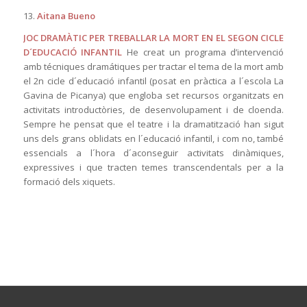
13.
Aitana Bueno
JOC DRAMÀTIC PER TREBALLAR LA MORT EN EL SEGON CICLE
D´EDUCACIÓ INFANTIL
He creat un programa d’intervenció
amb técniques dramátiques per tractar el tema de la mort amb
el 2n cicle d´educació infantil (posat en pràctica a l´escola La
Gavina de Picanya) que engloba set recursos organitzats en
activitats introductòries, de desenvolupament i de cloenda.
Sempre he pensat que el teatre i la dramatització han sigut
uns dels grans oblidats en l´educació infantil, i com no, també
essencials a l´hora d´aconseguir activitats dinàmiques,
expressives i que tracten temes transcendentals per a la
formació dels xiquets.