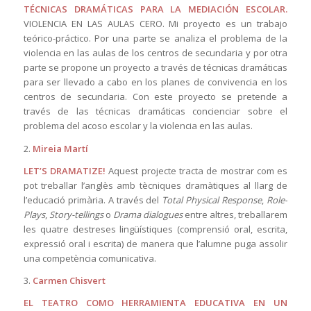
TÉCNICAS DRAMÁTICAS PARA LA MEDIACIÓN ESCOLAR.
VIOLENCIA EN LAS AULAS CERO. Mi proyecto es un trabajo
teórico-práctico. Por una parte se analiza el problema de la
violencia en las aulas de los centros de secundaria y por otra
parte se propone un proyecto a través de técnicas dramáticas
para ser llevado a cabo en los planes de convivencia en los
centros de secundaria. Con este proyecto se pretende a
través de las técnicas dramáticas concienciar sobre el
problema del acoso escolar y la violencia en las aulas.
2.
Mireia Martí
LET’S DRAMATIZE!
Aquest projecte tracta de mostrar com es
pot treballar l’anglès amb tècniques dramàtiques al llarg de
l’educació primària. A través del
Total Physical Response
,
Role-
Plays
,
Story-tellings
o
Drama dialogues
entre altres, treballarem
les quatre destreses lingüístiques (comprensió oral, escrita,
expressió oral i escrita) de manera que l’alumne puga assolir
una competència comunicativa.
3.
Carmen Chisvert
EL TEATRO COMO HERRAMIENTA EDUCATIVA EN UN