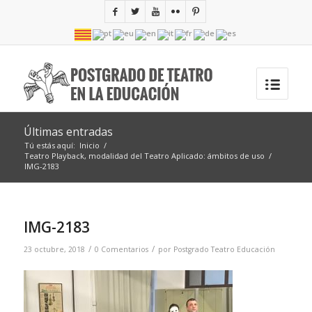
Últimas entradas
Tú estás aquí:
Inicio
/
Teatro Playback, modalidad del Teatro Aplicado: ámbitos de uso
/
IMG-2183
IMG-2183
/
/
23 octubre, 2018
0 Comentarios
por
Postgrado Teatro Educación