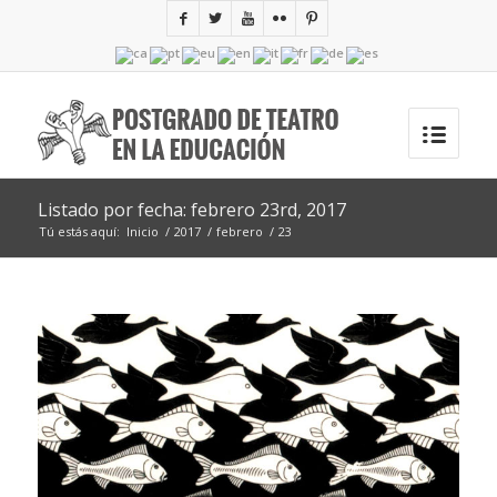
Listado por fecha: febrero 23rd, 2017
Tú estás aquí:
Inicio
/
2017
/
febrero
/
23