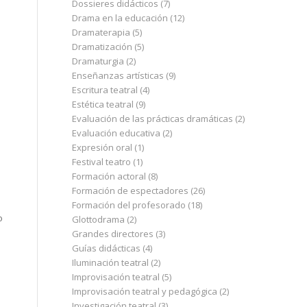
Dossieres didácticos
(7)
Drama en la educación
(12)
Dramaterapia
(5)
Dramatización
(5)
Dramaturgia
(2)
Enseñanzas artísticas
(9)
Escritura teatral
(4)
Estética teatral
(9)
Evaluación de las prácticas dramáticas
(2)
Evaluación educativa
(2)
Expresión oral
(1)
Festival teatro
(1)
Formación actoral
(8)
Formación de espectadores
(26)
Formación del profesorado
(18)
o
Glottodrama
(2)
Grandes directores
(3)
Guías didácticas
(4)
Iluminación teatral
(2)
Improvisación teatral
(5)
Improvisación teatral y pedagógica
(2)
Investigación teatral
(3)