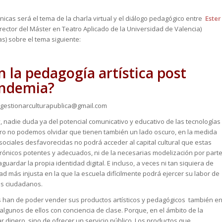
icas será el tema de la charla virtual y el diálogo pedagógico entre
Ester
rector del Máster en Teatro Aplicado de la Universidad de Valencia)
as) sobre el tema siguiente:
 la pedagogía artística post
ndemia?
gestionarculturapublica@gmail.com
, nadie duda ya del potencial comunicativo y educativo de las tecnologías
pero no podemos olvidar que tienen también un lado oscuro, en la medida
 sociales desfavorecidas no podrá acceder al capital cultural que estas
rónicos potentes y adecuados, ni de la necesarias modelización por part
aguardar la propia identidad digital. E incluso, a veces ni tan siquiera de
dad más injusta en la que la escuela difícilmente podrá ejercer su labor de
los ciudadanos.
s han de poder vender sus productos artísticos y pedagógicos también e
algunos de ellos con conciencia de clase. Porque, en el ámbito de la
r dinero, sino de ofrecer un servicio público. Los productos que