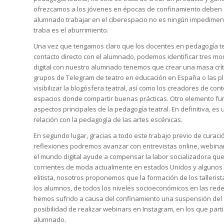
ofrezcamos a los jóvenes en épocas de confinamiento deben ad
alumnado trabajar en el ciberespacio no es ningún impedimento
traba es el aburrimiento.
Una vez que tengamos claro que los docentes en pedagogía tea
contacto directo con el alumnado, podemos identificar tres mo
digital con nuestro alumnado tenemos que crear una masa críti
grupos de Telegram de teatro en educación en España o las pl
visibilizar la blogósfera teatral, así como los creadores de con
espacios donde compartir buenas prácticas. Otro elemento fu
aspectos principales de la pedagogía teatral. En definitiva, es
relación con la pedagogía de las artes escénicas.
En segundo lugar, gracias a todo este trabajo previo de curac
reflexiones podremos avanzar con entrevistas online, webinars
el mundo digital ayude a compensar la labor socializadora que
corrientes de moda actualmente en estados Unidos y algunos
elitista, nosotros proponemos que la formación de los talleris
los alumnos, de todos los niveles socioeconómicos en las rede
hemos sufrido a causa del confinamiento una suspensión del e
posibilidad de realizar
webinars
en Instagram, en los que part
alumnado.