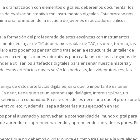
de la dramatización con elementos digitales, deberemos documentar los
des de evaluación creativa con instrumentos digitales. Este proceso nos
uir a una formación de la escuela de jóvenes espectadores críticos,
la formación del profesorado de artes escénicas con instrumentos
momento, en lugar de TIC deberíamos hablar de TAC, es decir, tecnologías
laro esto podemos pensar cómo trasladar la estructura de un taller de
 ya en la red aplicaciones educativas para cada uno de las categorías de
er a utilizar los artefactos digitales para enseñar nuestra materia y
 estos artefactos claves serán los podcasts, los videotutoriales, las
nejo de estos artefactos digitales, sino que lo importante es tener
Es decir, tiene que ser un aprendizaje dialógico, interdisciplinar, un
 servicio a la comunidad. En este sentido, es necesario que el profesorad
erativo, etc. Y, además, sepa adaptarlas a su ejecución en red.
os por el alumnado y aprovechar la potencialidad del mundo digital para
 de aprender es aprender haciendo y aprendiendo con y de los pares. Es
mentos que no debemos olvidar nunca es cómo trasladar a la virtualidad