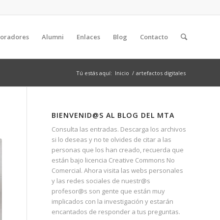
boradores
Alumni
Enlaces
Blog
Contacto
Tú estás aquí:
Inicio
/
artefactos digitales
BIENVENID@S AL BLOG DEL MTA
Consulta las entradas. Descarga los archivos
si lo deseas y no te olvides de citar a las
personas que los han creado, recuerda que
están bajo licencia Creative Commons No
Comercial. Ahora visita las webs personales
y las redes sociales de nuestr@s
profesor@s son gente que están muy
implicados con la investigación y estarán
encantados de responder a tus preguntas.