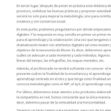
En tercer lugar, después de poner en práctica esta didáctica 
procesos, visibilizar las buenas prácticas y proponer activida
servirá no solo para mejorar la metodología, sino para contrib
creativos y con conciencia social.
En este punto, podremos preguntarnos por dónde empezamos 
digitales. Y la respuesta es muy sencilla en primer un primer 
para el aprendizaje y la colaboración. Una vez que tengamos c
dramatización-teatro con artefactos digitales tal como existen
objetivos de la taxonomía de Bloom. Es decir, deberemos aprend
cuáles se adecuan a cada momento y cada individuo. Algunos de
líneas del tiempo, las infografías, los mapas mentales, etc.
Además, el profesorado no tendrá suficiente con conocer el ma
presente cuál es la finalidad de la enseñanza y el aprendizaje. 
aprendizaje centrado en el otro y que tenga como finalidad un
conozca metodologías como el ABP, el AyS, el aprendizaje coop
Por último, deberemos estar atentos a los productos elaborad
la compartirlos en red. Somos consciente que la única manera
decir, debemos pasar de la verticalidad a la horizontalidad.
Tenemos un largo camino para investigar, pero uno de los ele