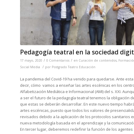
Pedagogía teatral en la sociedad digit
/
/
17 mayo, 2020
0 Comentarios
en
Curación de contenidos
,
Formació
/
Social Media
por
Postgrado Teatro Educación
La pandemia del Covid-19 ha venido para quedarse. Ante esta s
decir, cómo vamos a enseñar las artes escénicas en los centr
Alfabetización Mediática e Informacional (AMI) del s. XXI. Aun
a ser el futuro de la pedagogía teatral tenemos la obligación 
que estas se deberán desarrollar. En este nuevo tiempo habr
artes escénicas, puesto que todos los valores de presencialid
revisados debido a la aplicación de los protocolos sanitarios
nueva metodología basada en el aprendizaje y la comunicación 
En tercer lugar, deberemos redefinir la función de los agentes