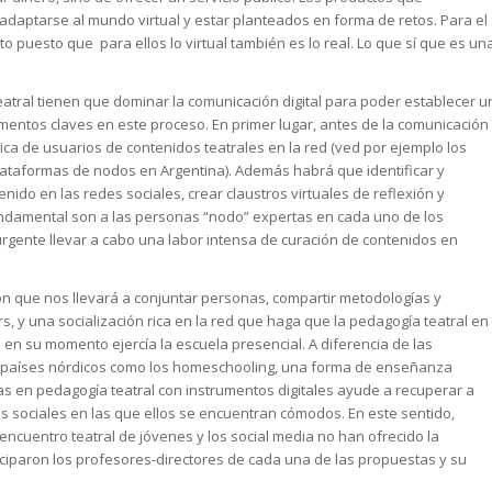
aptarse al mundo virtual y estar planteados en forma de retos. Para el
 puesto que para ellos lo virtual también es lo real. Lo que sí que es un
tral tienen que dominar la comunicación digital para poder establecer u
mentos claves en este proceso. En primer lugar, antes de la comunicación
ca de usuarios de contenidos teatrales en la red (ved por ejemplo los
ataformas de nodos en Argentina). Además habrá que identificar y
tenido en las redes sociales, crear claustros virtuales de reflexión y
ndamental son a las personas “nodo” expertas en cada uno de los
 urgente llevar a cabo una labor intensa de curación de contenidos en
ión que nos llevará a conjuntar personas, compartir metodologías y
, y una socialización rica en la red que haga que la pedagogía teatral en
 en su momento ejercía la escuela presencial. A diferencia de las
 países nórdicos como los
homeschooling,
una forma de enseñanza
tas en pedagogía teatral con instrumentos digitales ayude a recuperar a
s sociales en las que ellos se encuentran cómodos. En este sentido,
ncuentro teatral de jóvenes y los social media no han ofrecido la
iciparon los profesores-directores de cada una de las propuestas y su