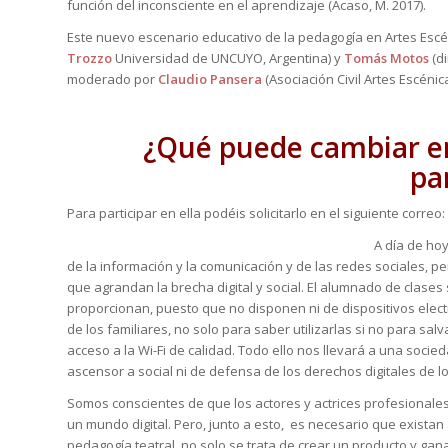
función del inconsciente en el aprendizaje (Acaso, M. 2017).
Este nuevo escenario educativo de la pedagogía en Artes Escén
Trozzo
Universidad de UNCUYO, Argentina) y
Tomás Motos
(di
moderado por
Claudio Pansera
(Asociación Civil Artes Escénic
¿Qué puede cambiar en
pa
Para participar en ella podéis solicitarlo en el siguiente correo:
A día de hoy
de la información y la comunicación y de las redes sociales, 
que agrandan la brecha digital y social. El alumnado de clases
proporcionan, puesto que no disponen ni de dispositivos elect
de los familiares, no solo para saber utilizarlas si no para salv
acceso a la Wi-Fi de calidad. Todo ello nos llevará a una socie
ascensor a social ni de defensa de los derechos digitales de 
Somos conscientes de que los actores y actrices profesionale
un mundo digital. Pero, junto a esto, es necesario que existan 
pedagogía teatral, no solo se trata de crear un producto y gana