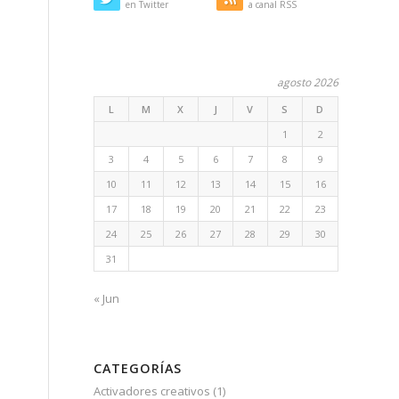
en Twitter
a canal RSS
agosto 2026
L
M
X
J
V
S
D
1
2
3
4
5
6
7
8
9
10
11
12
13
14
15
16
17
18
19
20
21
22
23
24
25
26
27
28
29
30
31
e
« Jun
n
CATEGORÍAS
Activadores creativos
(1)