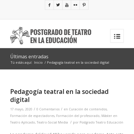
Últimas entradas
Tú estás aquí:
Inicio
/
Pedagogía teatral en la sociedad digital
Pedagogía teatral en la sociedad
digital
/
/
17 mayo, 2020
0 Comentarios
en
Curación de contenidos
,
Formación de espectadores
,
Formación del profesorado
,
Máster en
/
Teatro Aplicado
,
Teatro-Social Media
por
Postgrado Teatro Educación