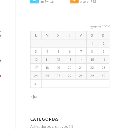
en Twitter
a canal RSS
agosto 2026
,
a
L
M
X
J
V
S
D
1
2
3
4
5
6
7
8
9
10
11
12
13
14
15
16
a
17
18
19
20
21
22
23
i
24
25
26
27
28
29
30
31
« Jun
CATEGORÍAS
Activadores creativos
(1)