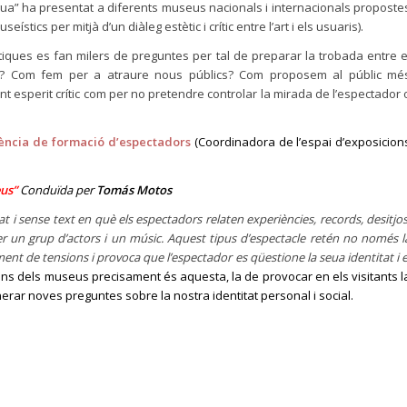
agua” ha presentat a diferents museus nacionals i internacionals proposte
tics per mitjà d’un diàleg estètic i crític entre l’art i els usuaris).
ues es fan milers de preguntes per tal de preparar la trobada entre e
ves? Com fem per a atraure nous públics? Com proposem al públic mé
nt esperit crític com per no pretendre controlar la mirada de l’espectador 
iència de formació d’espectadors
(Coordinadora de l’espai d’exposicion
eus”
Conduïda
per
Tomás Motos
t i sense text en què els espectadors relaten experiències, records, desitjos
r un grup d’actors i un músic. Aquest tipus d’espectacle retén no només l
ent de tensions i provoca que l’espectador es qüestione la seua identitat i e
ns dels museus precisament és aquesta, la de provocar en els visitants l
nerar noves preguntes sobre la nostra identitat personal i social.