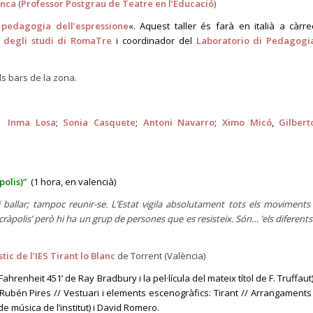
anca
(
Professor Postgrau de Teatre en l’Educació
)
 pedagogia dell’espressione
«. Aquest taller és farà en italià a càrre
à degli studi di RomaTre
i coordinador del
Laboratorio di Pedagogi
als bars de la zona.
,
Inma Losa
;
Sonia Casquete
;
Antoni Navarro
;
Ximo Micó
,
Gilbert
olis)”
(1 hora, en valencià)
 ballar; tampoc reunir-se. L’Estat vigila absolutament tots els moviments 
polis’ però hi ha un grup de persones que es resisteix. Són… ‘els diferents’
stic de l’IES Tirant lo Blanc
de Torrent (València)
ahrenheit 451’ de Ray Bradbury i la pel·lícula del mateix títol de F. Truffaut)
: Rubén Pires // Vestuari i elements escenogràfics: Tirant // Arrangaments 
 música de l’institut) i David Romero.