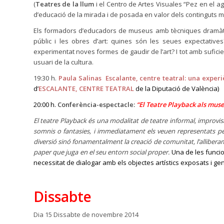
(
Teatres de la llum
i el Centro de Artes Visuales “Pez en el 
d’educació de la mirada i de posada en valor dels continguts museís
Els formadors d’educadors de museus amb tècniques dramàtiq
públic i les obres d’art: quines són les seues expectati
experimentat noves formes de gaudir de l’art? I tot amb suficie
usuari de la cultura.
19:30 h.
Paula Salinas
Escalante, centre teatral: una exper
d’
ESCALANTE, CENTRE TEATRAL
de la Diputació de València)
20:00 h.
Conferència-espectacle:
“El Teatre Playback als mus
El teatre Playback és una modalitat de teatre informal, improvisa
somnis o fantasies, i immediatament els veuen representats pe
diversió sinó fonamentalment la creació de comunitat, l’alliberam
paper que juga en el seu entorn social proper.
Una de les funcio
necessitat de dialogar amb els objectes artístics exposats i ge
Dissabte
Dia 15 Dissabte de novembre 2014