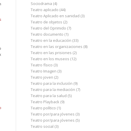
Sociodrama
(4)
n
Teatro aplicado
(44)
Teatro Aplicado en sanidad
(3)
s
Teatro de objetos
(2)
Teatro del Oprimido
(7)
Teatro documento
(1)
Teatro en la educación
(33)
Teatro en las organizaciones
(8)
o
Teatro en las prisiones
(2)
x
Teatro en los museos
(12)
Teatro físico
(3)
Teatro Imagen
(3)
Teatro joven
(2)
Teatro para la inclusión
(9)
Teatro para la mediación
(7)
Teatro para la salud
(5)
Teatro Playback
(9)
o
Teatro político
(1)
Teatro por/para jóvenes
(3)
Teatro por/para jóvenes
(5)
Teatro social
(3)