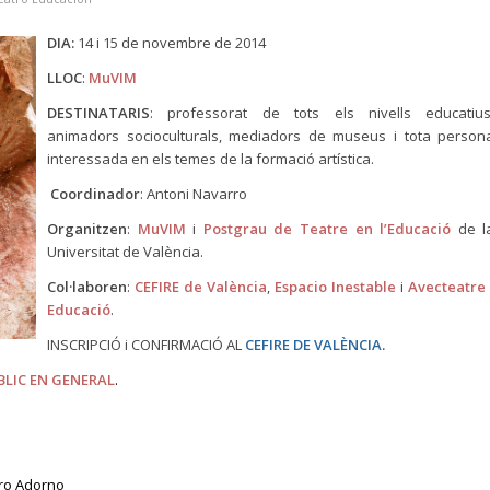
DIA:
14 i 15 de novembre de 2014
LLOC
:
MuVIM
DESTINATARIS
: professorat de tots els nivells educatius
animadors socioculturals, mediadors de museus i tota person
interessada en els temes de la formació artística.
Coordinador
: Antoni Navarro
Organitzen
:
MuVIM
i
Postgrau de Teatre en l’Educació
de l
Universitat de València.
Col·laboren
:
CEFIRE de València
,
Espacio Inestable
i
Avecteatre 
Educació
.
INSCRIPCIÓ i CONFIRMACIÓ AL
CEFIRE DE VALÈNCIA
.
BLIC EN GENERAL
.
ro Adorno