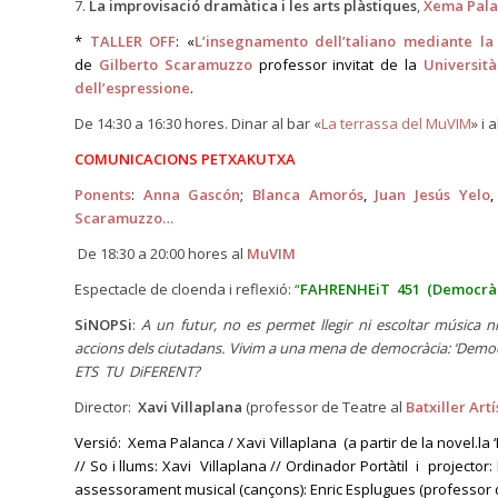
7.
La improvisació dramàtica i les arts plàstiques
,
Xema Pal
*
TALLER OFF
: «
L’insegnamento dell’taliano mediante la
de
Gilberto
Scaramuzzo
professor invitat de la
Universit
dell’espressione
.
De 14:30 a 16:30 hores. Dinar al bar «
La terrassa del MuVIM
» i 
COMUNICACIONS PETXAKUTXA
Ponents
:
Anna Gascón
;
Blanca Amorós
,
Juan Jesús Yelo
Scaramuzzo
…
De 18:30 a 20:00 hores al
MuVIM
Espectacle de cloenda i reflexió:
“
FAHRENHEiT 451 (Democràp
SiNOPSi
:
A un futur, no es permet llegir ni escoltar música ni
accions dels ciutadans. Vivim a una mena de democràcia: ‘Democrà
ETS TU DiFERENT?
Director:
Xavi Villaplana
(professor de Teatre al
Batxiller Artí
Versió: Xema Palanca / Xavi Villaplana (a partir de la novel.la ‘F
// So i llums: Xavi Villaplana // Ordinador Portàtil i projector
assessorament musical (cançons): Enric Esplugues (professor de