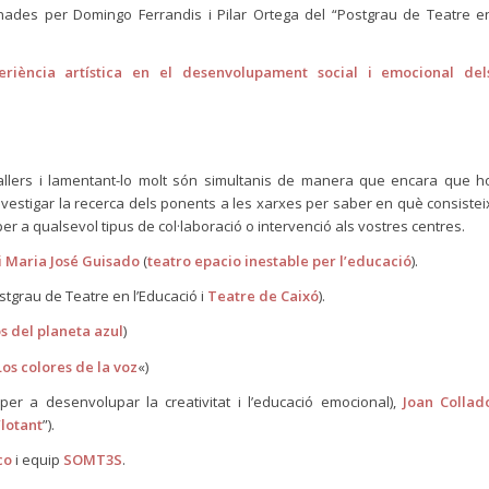
ades per Domingo Ferrandis i Pilar Ortega del “Postgrau de Teatre e
eriència artística en el desenvolupament social i emocional del
allers i lamentant-lo molt són simultanis de manera que encara que h
investigar la recerca dels ponents a les xarxes per saber en què consistei
 a qualsevol tipus de col·laboració o intervenció als vostres centres.
i Maria José Guisado
(
teatro epacio inestable per l’educació
).
stgrau de Teatre en l’Educació i
Teatre de Caixó
).
s del planeta azul
)
Los colores de la voz
«)
er a desenvolupar la creativitat i l’educació emocional),
Joan Collad
Flotant
”).
co
i equip
SOMT3S
.