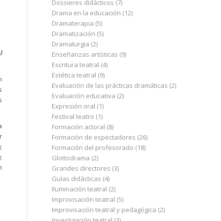
Dossieres didácticos
(7)
Drama en la educación
(12)
Dramaterapia
(5)
Dramatización
(5)
Dramaturgia
(2)
l
Enseñanzas artísticas
(9)
Escritura teatral
(4)
Estética teatral
(9)
n
Evaluación de las prácticas dramáticas
(2)
s
Evaluación educativa
(2)
s
Expresión oral
(1)
Festival teatro
(1)
a
Formación actoral
(8)
r
Formación de espectadores
(26)
;
Formación del profesorado
(18)
;
Glottodrama
(2)
n
Grandes directores
(3)
Guías didácticas
(4)
Iluminación teatral
(2)
Improvisación teatral
(5)
Improvisación teatral y pedagógica
(2)
Investigación teatral
(3)