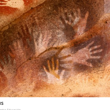
us
eatro Educación