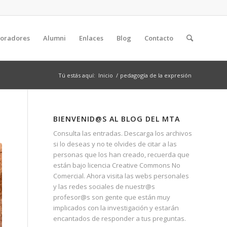
boradores
Alumni
Enlaces
Blog
Contacto
Tú estás aquí:
Inicio
/
pedagogía de la expresión
BIENVENID@S AL BLOG DEL MTA
Consulta las entradas. Descarga los archivos
si lo deseas y no te olvides de citar a las
personas que los han creado, recuerda que
están bajo licencia Creative Commons No
Comercial. Ahora visita las webs personales
y las redes sociales de nuestr@s
profesor@s son gente que están muy
implicados con la investigación y estarán
encantados de responder a tus preguntas.