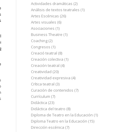
Actividades dramáticas
(2)
e
Análisis de textos teatrales
(1)
s
Artes Escénicas
(26)
s
Artes visuales
(6)
Asociaciones
(1)
Business Theatre
(1)
l
Coaching
(2)
i
Congresos
(1)
g
Creació teatral
(8)
Creación colectiva
(1)
e
Creación teatral
(4)
Creatividad
(20)
Creatividad expresiva
(4)
s
Crítica teatral
(3)
b
Curación de contenidos
(7)
n
Currículum
(7)
s
Didáctica
(23)
Didáctica del teatro
(8)
Diploma de Teatro en la Educación
(1)
Diploma Teatro en la Educación
(15)
Dirección escénica
(7)