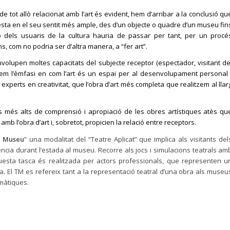
 tot allò relacionat amb l’art és evident, hem d’arribar a la conclusió qu
esta en el seu sentit més ample, des d’un objecte o quadre d’un museu fin
ó dels usuaris de la cultura hauria de passar per tant, per un procé
s, com no podria ser d’altra manera, a “fer art”.
envolupen moltes capacitats del subjecte receptor (espectador, visitant de
em l’èmfasi en com l’art és un espai per al desenvolupament personal 
 experts en creativitat, que l’obra d’art més completa que realitzem al llar
s més alts de comprensió i apropiació de les obres artístiques atès qu
mb l’obra d’art i, sobretot, propicien la relació entre receptors.
e Museu
” una modalitat del “Teatre Aplicat” que implica als visitants del
ncia durant l’estada al museu. Recorre als jocs i simulacions teatrals am
aquesta tasca és realitzada per actors professionals, que representen u
ca. El TM es refereix tant a la representació teatral d’una obra als museu
amàtiques.