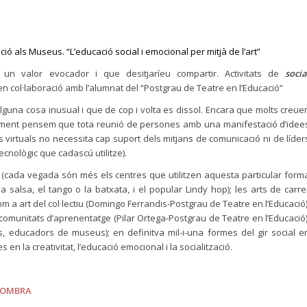
ació als Museus. “L’educació social i emocional per mitjà de l’art”
n valor evocador i que desitjaríeu compartir. Activitats de
socia
n col·laboració amb l’alumnat del “Postgrau de Teatre en l’Educació”
alguna cosa inusual i que de cop i volta es dissol. Encara que molts creue
eniment pensem que tota reunió de persones amb una manifestació d’idee
s virtuals no necessita cap suport dels mitjans de comunicació ni de líder
tecnològic que cadascú utilitze).
 (cada vegada són més els centres que utilitzen aquesta particular form
la salsa, el tango o la batxata, i el popular Lindy hop
); les arts de carre
m a art del col·lectiu (Domingo Ferrandis-Postgrau de Teatre en l’Educació)
comunitats d’aprenentatge (Pilar Ortega-Postgrau de Teatre en l’Educació)
s, educadors de museus); en definitva mil-i-una formes del gir social e
 la creativitat, l’educació emocional i la socialització.
 SOMBRA