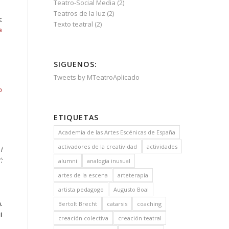
Teatro-Social Media
(2)
Teatros de la luz
(2)
c
Texto teatral
(2)
a
SIGUENOS:
Tweets by MTeatroAplicado
o
ETIQUETAS
Academia de las Artes Escénicas de España
activadores de la creatividad
actividades
i
:
alumni
analogía inusual
artes de la escena
arteterapia
artista pedagogo
Augusto Boal
.
Bertolt Brecht
catarsis
coaching
i
creación colectiva
creación teatral