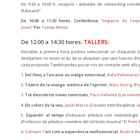
De 9:30 a 10:00 h. recepció i activitats de
networking
coordin
l’Educació”.
De 10:00 a 11:30 hores. Conferència: “
Impacte de l’exp
joves
”
Per
Tomás Motos
De 12:00 a 14:30 hores.
TALLERS
:
Dissabte a primera hora podreu seleccionar un d’aquests t
desitjaríem no tenim el do de la ubiquitat i per tant haureu d’
cada proposta. També podeu posar-vos en contacte amb ells per
1.
Del llenç a l’escena: un viatge emocional
,
Rafa Palomares 
2.
Teatre de la imatge: estètica de l’oprimit,
Marc Escrig
(Po
3.
Tot descobrint noves sonoritats,
Paco Valiente
(
Los sonido
4.
Els colors de la veu,
Jesús Marco
(Creador interdisciplinar «
5.
Expandir el temps
(l’educació plàstica com metodologia p
(Professor de plàstica i membre del col·lectiu teastral “
El Pont 
6.
Culinart: l
’art com a experiència multisensorial
,
Beatriz Ri