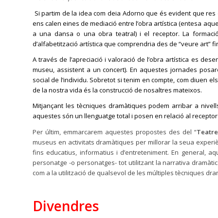
Si partim de la idea com deia Adorno que és evident que res de
ens calen eines de mediació entre l’obra artística (entesa aqu
a una dansa o una obra teatral) i el receptor. La formaci
d’alfabetització artística que comprendria des de “veure art” fin
A través de l’apreciació i valoració de l’obra artística es des
museu, assistent a un concert). En aquestes jornades posar
social de l’individu. Sobretot si tenim en compte, com diuen els
de la nostra vida és la construcció de nosaltres mateixos.
Mitjançant les tècniques dramàtiques podem arribar a nivell
aquestes són un llenguatge total i posen en relació al receptor a
Per últim, emmarcarem aquestes propostes des del “
Teatr
museus en activitats dramàtiques per millorar la seua experiè
fins educatius, informatius i d’entreteniment. En general, 
personatge -o personatges- tot utilitzant la narrativa dramàti
com a la utilització de qualsevol de les múltiples tècniques dr
Divendres