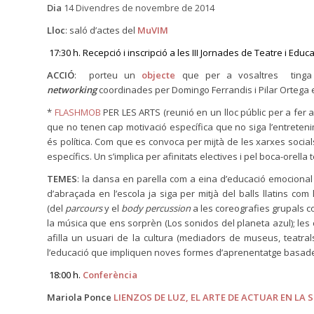
Dia
14 Divendres de novembre de 2014
Lloc
: saló d’actes del
MuVIM
17:30 h. Recepció i inscripció a les III Jornades de Teatre i Educ
ACCIÓ
: porteu un
objecte
que per a vosaltres tinga u
networking
coordinades per Domingo Ferrandis i Pilar Ortega e
*
FLASHMOB
PER LES ARTS (reunió en un lloc públic per a fer 
que no tenen cap motivació específica que no siga l’entret
és política. Com que es convoca per mijtà de les xarxes social
específics. Un s’implica per afinitats electives i pel boca-orella 
TEMES
: la dansa en parella com a eina d’educació emocional
d’abraçada en l’escola ja siga per mitjà del balls llatins com 
(del
parcours
y el
body percussion
a les coreografies grupals co
la música que ens sorprèn (Los sonidos del planeta azul); les 
afilla un usuari de la cultura (mediadors de museus, teatral
l’educació que impliquen noves formes d’aprenentatge basades en
18:00 h.
Conferència
Mariola Ponce
LIENZOS DE LUZ, EL ARTE DE ACTUAR EN LA