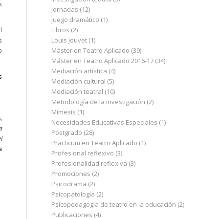
s
Jornadas
(12)
Juego dramático
(1)
l
Libros
(2)
s
Louis Jouvet
(1)
o
Máster en Teatro Aplicado
(39)
Máster en Teatro Aplicado 2016-17
(34)
Mediación artística
(4)
s
Mediación cultural
(5)
Mediación teatral
(10)
Metodología de la investigación
(2)
Mímesis
(1)
,
Necesidades Educativas Especiales
(1)
a
Postgrado
(28)
l
Practicum en Teatro Aplicado
(1)
a
Profesional reflexivo
(3)
Profesionalidad reflexiva
(3)
Promociones
(2)
Psicodrama
(2)
Psicopatología
(2)
Psicopedagogía de teatro en la educación
(2)
Publicaciones
(4)