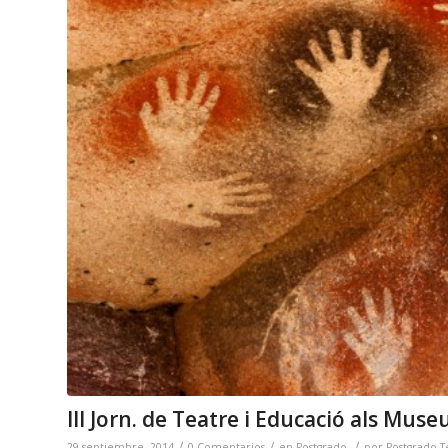
III Jorn. de Teatre i Educació als Muse
/
/
/
29 septiembre, 2014
0 Comentarios
en
Postgrado
por
Postgrado T