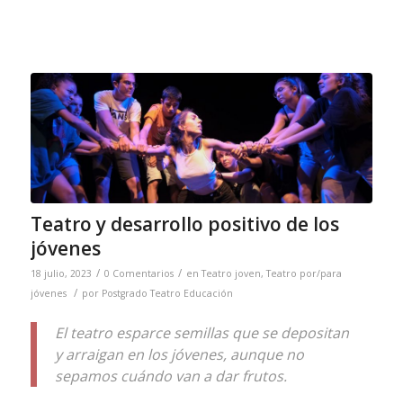
Teatro y desarrollo positivo de los
jóvenes
/
/
18 julio, 2023
0 Comentarios
en
Teatro joven
,
Teatro por/para
/
jóvenes
por
Postgrado Teatro Educación
El teatro esparce semillas que se depositan
y arraigan en los jóvenes, aunque no
sepamos cuándo van a dar frutos.