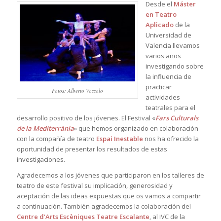
Desde el
Máster
en Teatro
Aplicado
de la
Universidad de
Valencia llevamos
varios años
investigando sobre
la influencia de
practicar
Fotos: Alberto Vozzolo
actividades
teatrales para el
desarrollo positivo de los jóvenes. El Festival «
Fars Culturals
de la Mediterrània
» que hemos organizado en colaboración
con la compañía de teatro
Espai Inestable
nos ha ofrecido la
oportunidad de presentar los resultados de estas
investigaciones.
Agradecemos a los jóvenes que participaron en los talleres de
teatro de este festival su implicación, generosidad y
aceptación de las ideas expuestas que os vamos a compartir
a continuación. También agradecemos la colaboración del
Centre d’Arts Escèniques Teatre Escalante
, al IVC de la