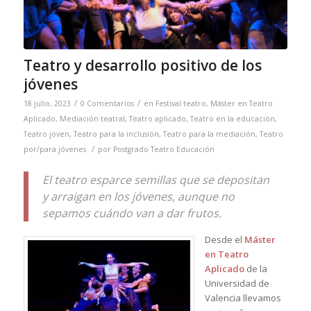
Teatro y desarrollo positivo de los
jóvenes
/
/
18 julio, 2023
0 Comentarios
en
Festival teatro
,
Máster en Teatro
Aplicado
,
Mediación teatral
,
Teatro aplicado
,
Teatro en la educación
,
Teatro joven
,
Teatro para la inclusión
,
Teatro para la mediación
,
Teatro
/
por/para jóvenes
por
Postgrado Teatro Educación
El teatro esparce semillas que se depositan
y arraigan en los jóvenes, aunque no
sepamos cuándo van a dar frutos.
Desde el
Máster
en Teatro
Aplicado
de la
Universidad de
Valencia llevamos