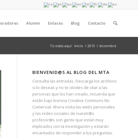
boradores
Alumni
Enlaces
Blog
Contacto
Tú estás aquí:
Inicio
/
2013
/
diciembre
BIENVENID@S AL BLOG DEL MTA
Consulta las entradas. Descarga los archivos
si lo deseas y no te olvides de citar a las
personas que los han creado, recuerda que
están bajo licencia Creative Commons No
Comercial. Ahora visita las webs personales
y las redes sociales de nuestr@s
profesor@s son gente que están muy
implicados con la investigación y estarán
encantados de responder a tus preguntas.