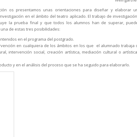
Weingartne
ción os presentamos unas orientaciones para diseñar y elaborar u
investigación en el ámbito del teatro aplicado. El trabajo de investigación
tuye la prueba final y que todos los alumnos han de superar, pued
n una de estas tres posibilidades:
contenidos en el programa del postgrado.
ervención en cualquiera de los ámbitos en los que el alumnado trabaja 
, intervención social, creación artística, mediación cultural o artística
roducto y en el análisis del proceso que se ha seguido para elaborarlo.