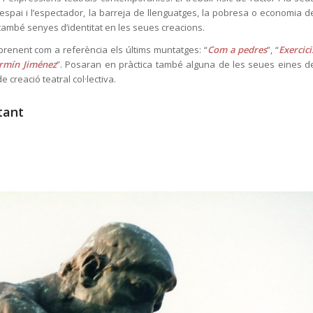
l’espai i l’espectador, la barreja de llenguatges, la pobresa o economia d
n també senyes d’identitat en les seues creacions.
prenent com a referència els últims muntatges: “
Com a pedres
”, “
Exercici
ermín Jiménez
”. Posaran en pràctica també alguna de les seues eines d
creació teatral col·lectiva.
tant