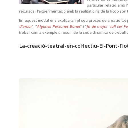
particular relació amb 
recursos i l’experimentació amb la realitat dins de la ficció só
En aquest mòdul ens explicaran el seu procés de creació tot 
d’amor
”, “
Algunes Persones Bones
” i “
Jo de major vull ser F
treball com a exemple o resum de la seua dinàmica de treball de 
La-creació-teatral-en-col·lectiu-El-Pont-Flo