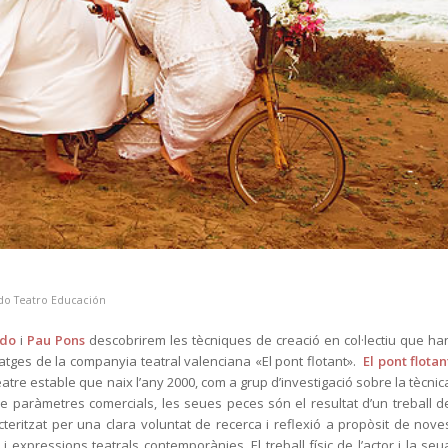
do Teatro Educación
ado
i
Pau Pons
descobrirem les tècniques de creació en col·lectiu que ha
tatges de la companyia teatral valenciana «El pont flotant».
El pont flotan
tre estable que naix l’any 2000, com a grup d’investigació sobre la tècnic
de paràmetres comercials, les seues peces són el resultat d’un treball d
racteritzat per una clara voluntat de recerca i reflexió a propòsit de nove
 expressions teatrals contemporànies. El treball físic de l’actor i la seu