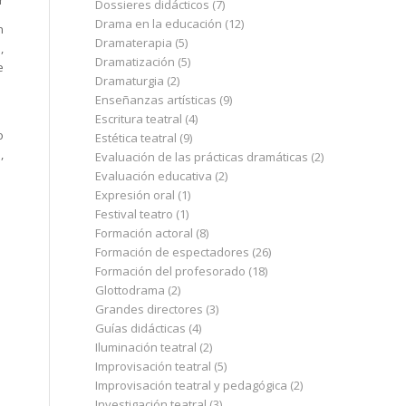
r
Dossieres didácticos
(7)
Drama en la educación
(12)
n
Dramaterapia
(5)
,
Dramatización
(5)
e
Dramaturgia
(2)
Enseñanzas artísticas
(9)
Escritura teatral
(4)
o
Estética teatral
(9)
,
Evaluación de las prácticas dramáticas
(2)
Evaluación educativa
(2)
Expresión oral
(1)
Festival teatro
(1)
Formación actoral
(8)
Formación de espectadores
(26)
Formación del profesorado
(18)
Glottodrama
(2)
Grandes directores
(3)
Guías didácticas
(4)
Iluminación teatral
(2)
Improvisación teatral
(5)
Improvisación teatral y pedagógica
(2)
Investigación teatral
(3)