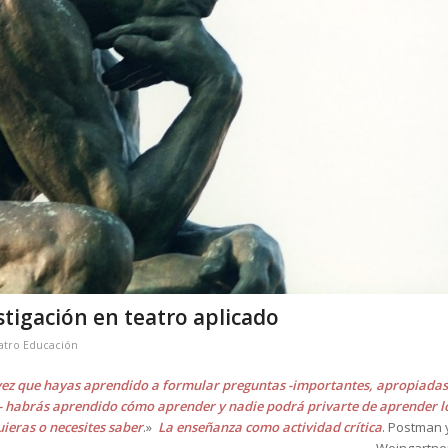
stigación en teatro aplicado
atro Educación
ez que hayas aprendido a formular preguntas -importantes, apropiadas
- habrás aprendido cómo aprender y nadie podrá privarte de aprender l
ieras o necesites saber
.»
La enseñanza como actividad crítica
. Postman 