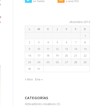
en Twitter
a canal RSS
e
s
e
diciembre 2013
L
M
X
J
V
S
D
1
2
3
4
5
6
7
8
9
10
11
12
13
14
15
16
17
18
19
20
21
22
23
24
25
26
27
28
29
30
31
« Nov
Ene »
CATEGORÍAS
Activadores creativos
(1)