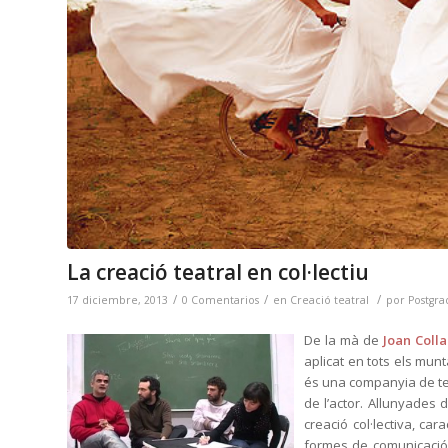
La creació teatral en col·lectiu
/
/
/
17 diciembre, 2013
0 Comentarios
en
Creació teatral
por
Postgra
De la mà de
Joan Coll
aplicat en tots els mun
és una companyia de tea
de l’actor. Allunyades 
creació col·lectiva, ca
formes de comunicació i