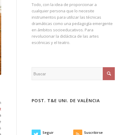
Todo, con la idea de proporcionar a
cualquier persona que lo necesite
instrumentos para utilizar las técnicas
dramáticas como una pedagogía emergente
en ámbitos socioeducativos. Para
revolucionar la didáctica de las artes
escénicas y el teatro.
POST. T&E UNI. DE VALÈNCIA
n
t
a
e
s
Seguir
Suscribirse
a