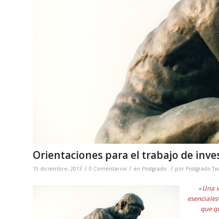
Orientaciones para el trabajo de inve
/
/
/
15 diciembre, 2013
0 Comentarios
en
Postgrado
por
Postgrado Te
«
Una v
esenciales
que qu