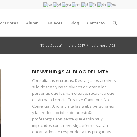
boradores
Alumni
Enlaces
Blog
Contacto
Tú estás aquí:
Inicio
/
2017
/
noviembre
/
23
BIENVENID@S AL BLOG DEL MTA
Consulta las entradas. Descarga los archivos
si lo deseas y no te olvides de citar a las
personas que los han creado, recuerda que
están bajo licencia Creative Commons No
Comercial. Ahora visita las webs personales
y las redes sociales de nuestr@s
profesor@s son gente que están muy
implicados con la investigación y estarán
encantados de responder a tus preguntas.