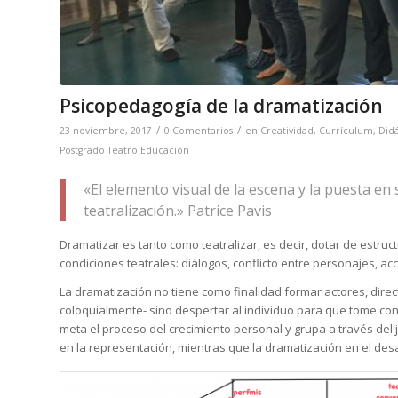
Psicopedagogía de la dramatización
/
/
23 noviembre, 2017
0 Comentarios
en
Creatividad
,
Currículum
,
Didá
Postgrado Teatro Educación
«El elemento visual de la escena y la puesta en 
teatralización.» Patrice Pavis
Dramatizar es tanto como teatralizar, es decir, dotar de estruct
condiciones teatrales: diálogos, conflicto entre personajes, acci
La dramatización no tiene como finalidad formar actores, direc
coloquialmente- sino despertar al individuo para que tome con
meta el proceso del crecimiento personal y grupa a través del
en la representación, mientras que la dramatización en el desa