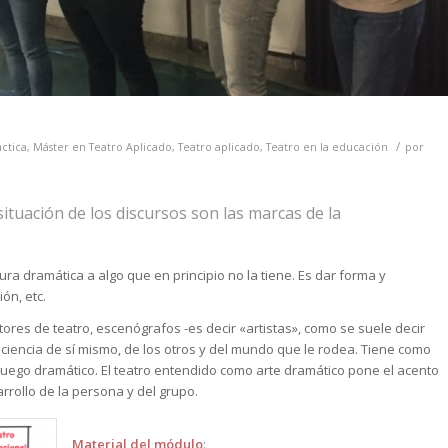
/
ctica
,
Máster en Teatro Aplicado
,
Teatro aplicado
,
Teatro en la educación
por
situación de los discursos son las marcas de la
ura dramática a algo que en principio no la tiene. Es dar forma y
ón, etc.
tores de teatro, escenógrafos -es decir «artistas», como se suele decir
ciencia de sí mismo, de los otros y del mundo que le rodea. Tiene como
 juego dramático. El teatro entendido como arte dramático pone el acento
rrollo de la persona y del grupo.
Material del módulo
: